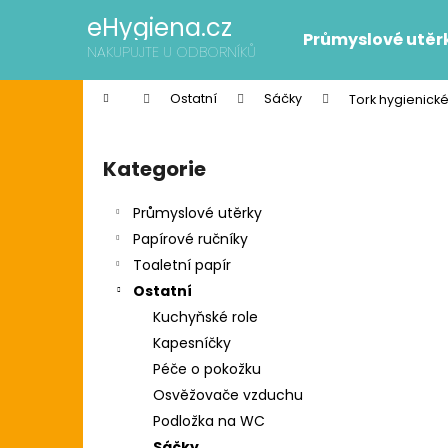
K
Přejít
eHygiena.cz
na
o
Průmyslové utěr
obsah
Zpět
Zpět
NAKUPUJTE U ODBORNÍKŮ
š
do
do
í
Domů
Ostatní
Sáčky
Tork hygienick
k
obchodu
obchodu
P
o
Kategorie
Přeskočit
s
kategorie
t
Průmyslové utěrky
r
Papírové ručníky
a
Toaletní papír
n
Ostatní
n
Kuchyňské role
í
SCOTT SLIMROLL PAPÍROVÉ RUČNÍKY
Kapesníčky
p
2 595 Kč
Péče o pokožku
Původně:
2 626 Kč
a
Osvěžovače vzduchu
n
Podložka na WC
e
Sáčky