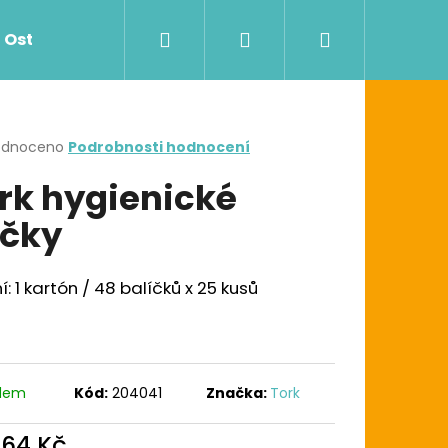
Hledat
Přihlášení
Nákupní
Ostatní
Zdravotnictví
Dávkovače
košík
rné
odnoceno
Podrobnosti hodnocení
cení
rk hygienické
ktu
čky
ček.
í: 1 kartón / 48 balíčků x 25 kusů
Následující
G UTĚRKA W1/W2/W3
adem
Kód:
204041
Značka:
Tork
064 Kč