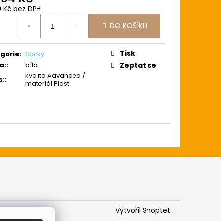
9 Kč bez DPH
ná
DO KOŠÍKU
:
Tisk
gorie
:
Sáčky
a:
:
bílá
Zeptat se
kvalita Advanced /
s:
:
materiál Plast
Vytvořil Shoptet