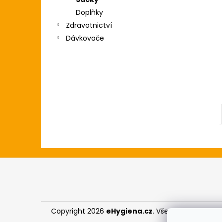
l
Doplňky
Zdravotnictví
Dávkovače
Z
á
p
a
Copyright 2026
eHygiena.cz
. Všechna práva vy
t