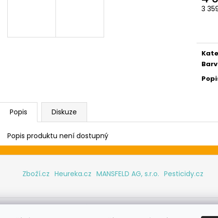
3 35
Měr
cena
Kate
Barv
Popi
Popis
Diskuze
Popis produktu není dostupný
Zboží.cz
Heureka.cz
MANSFELD AG, s.r.o.
Pesticidy.cz
hrazena.
Upravit nastavení cookies