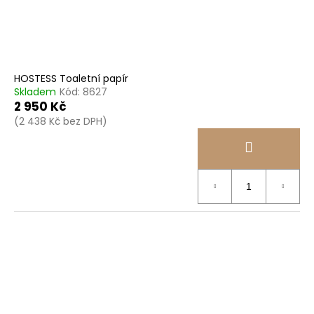
č
d
u
u
j
k
e
t
m
ů
e
HOSTESS Toaletní papír
Skladem
Kód:
8627
2 950 Kč
TORK
VLHČENÉ
(2 438 Kč bez DPH)
UTĚRKY
NA
POVRCHY
HANDY
BUCKET
2
315
Kč