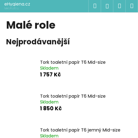
K
Přejít
eHygiena.cz
Hledat
Náku
M
Přihlášen
na
o
NAKUPUJTE U
ODBORNÍKŮ
obsah
Zpět
Zpět
košík
š
Malé role
í
C
k
Nejprodávanější
o
p
o
Tork toaletní papír T6 Mid-size
t
Skladem
ř
1 757 Kč
e
b
u
Tork toaletní papír T6 Mid-size
Skladem
j
1 850 Kč
e
t
e
Tork toaletní papír T6 jemný Mid-size
n
Skladem