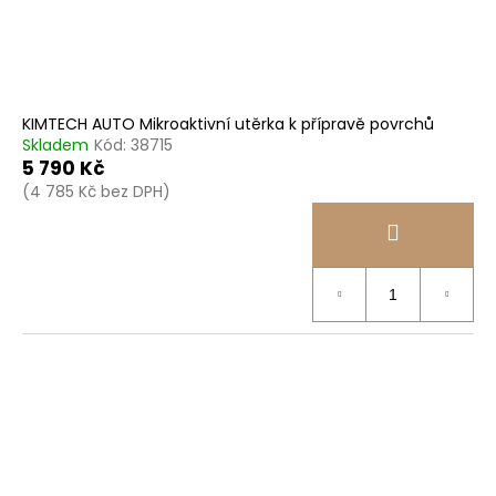
č
d
u
u
j
k
e
t
m
ů
e
KIMTECH AUTO Mikroaktivní utěrka k přípravě povrchů
Skladem
Kód:
38715
5 790 Kč
TORK
PRŮMYSLOVÁ
(4 785 Kč bez DPH)
ČISTICÍ
UTĚRKA
W4
LOW-
LINT
4
242
Kč