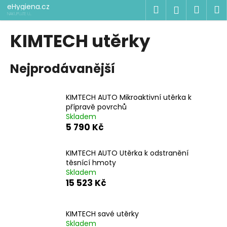
K
Přejít
eHygiena.cz
Hledat
Náku
M
Přihlášen
na
o
NAKUPUJTE U
ODBORNÍKŮ
obsah
Zpět
Zpět
košík
š
KIMTECH utěrky
í
C
k
Nejprodávanější
o
p
o
KIMTECH AUTO Mikroaktivní utěrka k
t
přípravě povrchů
Skladem
ř
5 790 Kč
e
b
KIMTECH AUTO Utěrka k odstranění
u
těsnící hmoty
j
Skladem
15 523 Kč
e
t
e
KIMTECH savé utěrky
n
Skladem