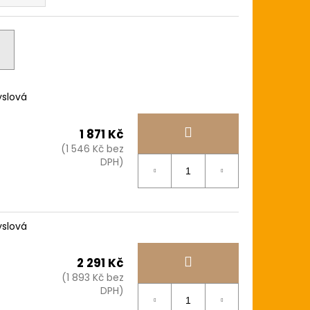
yslová
1 871 Kč
(1 546 Kč bez
DPH)
yslová
2 291 Kč
(1 893 Kč bez
DPH)