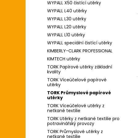
WYPALL X50 čistící utěrky
WYPALL L40 utěrky
WYPALL L30 utěrky
WYPALL L20 utěrky
WYPALL L10 utěrky
WYPALL speciální čistící utěrky
KIMBERLY-CLARK PROFESSIONAL
KIMTECH utěrky
TORK Papírové utěrky základní
kvality
TORK Víceúčelové papírové
utěrky
TORK Průmyslové papírové
utěrky
TORK Víceúčelové utěrky z
netkané textilie
TORK Utěrky z netkané textilie pro
potravinářský provozy
TORK Průmyslové utěrky z
netkané textilie