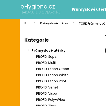
K
Přejít
eHygiena.cz
na
o
Průmyslové utěr
obsah
Zpět
Zpět
NAKUPUJTE U ODBORNÍKŮ
š
do
do
í
Domů
Průmyslové utěrky
TORK Průmyslové 
k
obchodu
obchodu
P
o
Kategorie
Přeskočit
s
kategorie
t
Průmyslové utěrky
r
PROFIX Super
a
PROFIX Multi
n
PROFIX Escon Crepé
n
PROFIX Escon White
í
SCOTT SLIMROLL PAPÍROVÉ RUČNÍKY
PROFIX Escon Print
p
2 595 Kč
PROFIX Venet
Původně:
2 626 Kč
a
PROFIX Vispo
n
PROFIX Poly-Wipe
e
PROFIX Tiger