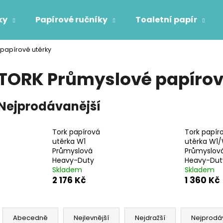
ky
Papírové ručníky
Toaletní papír
papírové utěrky
Co potřebujete najít?
TORK Průmyslové papírov
HLEDAT
Nejprodávanější
Tork papírová
Tork papír
Doporučujeme
utěrka W1
utěrka W1
Průmyslová
Průmyslov
Heavy-Duty
Heavy-Dut
OBLIČEJOVÁ FILTRAČNÍ POLOMASKA
TORK POLISHIN
Skladem
Skladem
FFP2
2 005 Kč
2 176 Kč
1 360 Kč
87 Kč
Ř
a
Abecedně
Nejlevnější
Nejdražší
Nejprodá