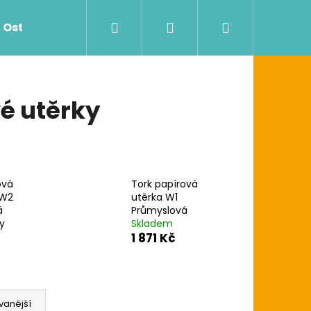
Hledat
Přihlášení
Nákupní
Ostatní
Zdravotnictví
Dávkovače
košík
é utěrky
ová
Tork papírová
/W2
utěrka W1
á
Průmyslová
y
Skladem
Následující
G UTĚRKA W1/W2/W3
1 871 Kč
vanější