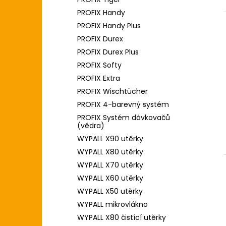
l
PROFIX Handy
PROFIX Handy Plus
PROFIX Durex
PROFIX Durex Plus
PROFIX Softy
PROFIX Extra
PROFIX Wischtücher
PROFIX 4-barevný systém
PROFIX Systém dávkovačů
(vědra)
WYPALL X90 utěrky
WYPALL X80 utěrky
WYPALL X70 utěrky
WYPALL X60 utěrky
WYPALL X50 utěrky
WYPALL mikrovlákno
WYPALL X80 čistící utěrky