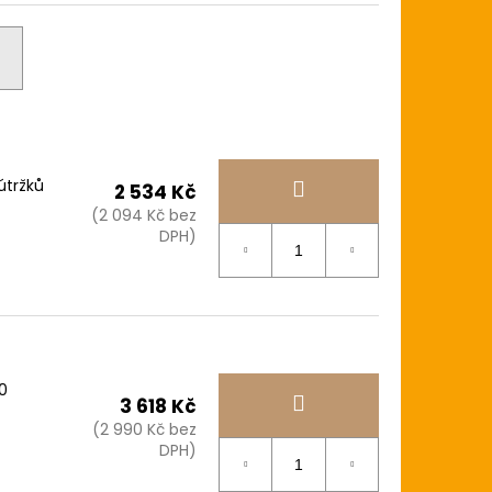
 útržků
2 534 Kč
(2 094 Kč bez
DPH)
00
3 618 Kč
(2 990 Kč bez
DPH)