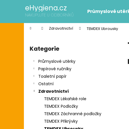
K
Přejít
eHygiena.cz
na
o
Průmyslové utěr
obsah
Zpět
Zpět
NAKUPUJTE U ODBORNÍKŮ
š
do
do
í
Domů
Zdravotnictví
TEMDEX Ubrousky
k
obchodu
obchodu
P
o
Kategorie
Přeskočit
s
kategorie
t
Průmyslové utěrky
r
Papírové ručníky
a
Toaletní papír
n
Ostatní
n
Zdravotnictví
í
SCOTT SLIMROLL PAPÍROVÉ RUČNÍKY
TEMDEX Lékařské role
p
2 595 Kč
TEMDEX Podložky
Původně:
2 626 Kč
a
TEMDEX Záchranné podložky
n
TEMDEX Přikrývky
e
TEMDEX Ubrousky