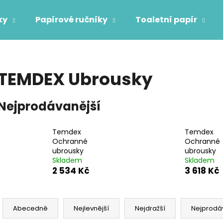
ky
Papírové ručníky
Toaletní papír
Co potřebujete najít?
TEMDEX Ubrousky
HLEDAT
Nejprodávanější
Temdex
Temdex
Doporučujeme
Ochranné
Ochranné
ubrousky
ubrousky
Skladem
Skladem
OBLIČEJOVÁ FILTRAČNÍ POLOMASKA
TORK POLISHIN
2 534 Kč
3 618 Kč
FFP2
2 005 Kč
87 Kč
Ř
a
Abecedně
Nejlevnější
Nejdražší
Nejprodá
z