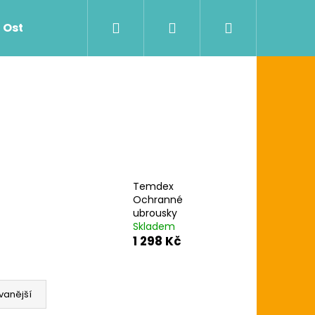
Hledat
Přihlášení
Nákupní
Ostatní
Zdravotnictví
Dávkovače
košík
Temdex
Ochranné
ubrousky
Skladem
Následující
G UTĚRKA W1/W2/W3
1 298 Kč
vanější