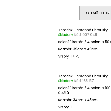
e
n
OTEVŘÍT FILTR
í
p
V
Temdex Ochranné ubrousky
r
ý
Skladem
Kód:
007 048
o
p
Balení: 1 kartón / 4 balení x 50
d
i
Rozměr: 39cm x 49cm
u
s
Vrstvy: 1 + PE
k
p
t
r
ů
o
Temdex Ochranné ubrousky
d
Skladem
Kód:
165 137
u
Balení: 1 kartón / 4 balení x 10
k
útržků
t
Rozměr: 34cm x 45cm
ů
Vrstvy: 1