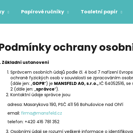
ky
Papírové ručníky
Toaletní papír
Co potřebujete najít?
Podmínky ochrany osobn
HLEDAT
I.
Základní ustanovení
Správcem osobních údajů podle čl. 4 bod 7 nařízení Evrop
ochraně fyzických osob v souvislosti se zpracováním oso
Doporučujeme
(dále jen: „
GDPR
”) je
MANSFELD AG, s.r.o.,
IČ 64052516, se
2 (dále jen: „
správce
“).
Kontaktní údaje správce jsou
OBLIČEJOVÁ FILTRAČNÍ POLOMASKA
TORK POLISHIN
FFP2
adresa: Masarykova 190, PSČ 411 56 Bohušovice nad Ohří
2 005 Kč
87 Kč
email:
firma@mansfeld.cz
telefon: +420 416 781 352
Osobními údaji se rozumí veškeré informace o identifikova