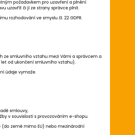
nutným požadavkem pro uzavření a plnění
uzavřít či jí ze strany správce plnit.
ímu rozhodování ve smyslu čl. 22 GDPR.
ích ze smluvního vztahu mezi Vámi a správcem a
 let od ukončení smluvního vztahu).
ní údaje vymaže.
kladě smlouvy,
užby v souvislosti s provozováním e-shopu.
mě (do země mimo EU) nebo mezinárodní