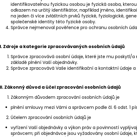
identifikovatelnou fyzickou osobou je fyzická osoba, kterou
odkazem na určitý identifikátor, například jméno, identifikač
na jeden či více zvláštních prvků fyzické, fyziologické, gen
společenské identity této fyzické osoby.
Správce nejmenoval pověřence pro ochranu osobních úda
I.
Zdroje a kategorie zpracovávaných osobních údajů
Správce zpracovává osobní údaje, které jste mu poskytl/a 
základě plnění Vaší objednávky.
Správce zpracovává Vaše identifikační a kontaktní údaje a
II.
Zákonný důvod a účel zpracování osobních údajů
Zákonným důvodem zpracování osobních údajů je
plnění smlouvy mezi Vámi a správcem podle čl. 6 odst. 1 pí
Účelem zpracování osobních údajů je
vyřízení Vaší objednávky a výkon práv a povinností vyplýv
správcem; při objednávce jsou vyžadovány osobní údaje, k