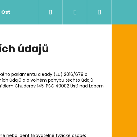
Hledat
Přihlášení
Nákupní
Ostatní
Zdravotnictví
Dávkovače
košík
ích údajů
ského parlamentu a Rady (EU) 2016/679 o
bních údajů a o volném pohybu těchto údajů
 sídlem Chuderov 145, PSČ 40002 Ústí nad Labem
Následující
G UTĚRKA W1/W2/W3
né nebo identifikovatelné fyzické osobě;