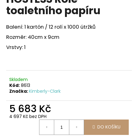
je
a
toaletního papíru
0,0
z
j
5
í
hvězdiček.
Balení: 1 kartón / 12 rolí x 1000 útržků
t
Rozměr: 40cm x 9cm
?
Vrstvy: 1
HLEDAT
Skladem
Kód:
8613
Značka:
Kimberly-Clark
D
o
5 683 Kč
p
4 697 Kč bez DPH
o
Měrná
r
DO KOŠÍKU
cena:
u