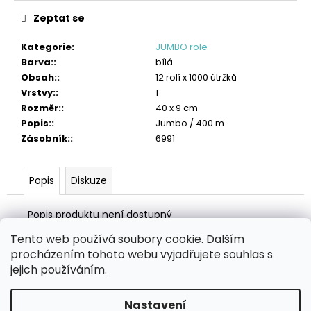
č
u
Zeptat se
j
e
Kategorie
:
JUMBO role
m
Barva:
:
bílá
e
Obsah:
:
12 rolí x 1000 útržků
Vrstvy:
:
1
TORK
Rozměr:
:
40 x 9 cm
PRŮMYSLOVÁ
Popis:
:
Jumbo / 400 m
ČISTICÍ
Zásobník:
:
6991
UTĚRKA
HANDY
BOX
Popis
Diskuze
1
382
Kč
Popis produktu není dostupný
Tento web používá soubory cookie. Dalším
Z
procházením tohoto webu vyjadřujete souhlas s
á
Zboží.cz
Heureka.cz
MANSFELD AG, s.r.o.
Pesticidy.cz
jejich používáním.
p
a
Nastavení