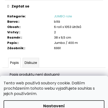
č
u
Zeptat se
j
e
Kategorie
:
JUMBO role
m
Barva:
:
bílá
e
Obsah:
:
6 rolí x 1053 útržků
Vrstvy:
:
2
TORK
Rozměr:
:
38 x 9,5 cm
PRŮMYSLOVÁ
Popis:
:
Jumbo / 400 m
ČISTICÍ
Zásobník:
:
6991
UTĚRKA
W4
LOW-
LINT
Popis
Diskuze
4
242
Popis produktu není dostupný
Kč
Tento web používá soubory cookie. Dalším
Z
procházením tohoto webu vyjadřujete souhlas s
á
Zboží.cz
Heureka.cz
MANSFELD AG, s.r.o.
Pesticidy.cz
jejich používáním.
p
a
Nastavení