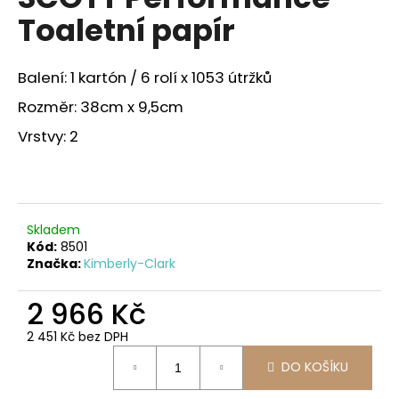
je
a
Toaletní papír
0,0
z
j
5
í
hvězdiček.
Balení: 1 kartón / 6 rolí x 1053 útržků
t
Rozměr: 38cm x 9,5cm
?
Vrstvy: 2
HLEDAT
Skladem
Kód:
8501
Značka:
Kimberly-Clark
D
o
2 966 Kč
p
2 451 Kč bez DPH
o
Měrná
r
DO KOŠÍKU
cena:
u