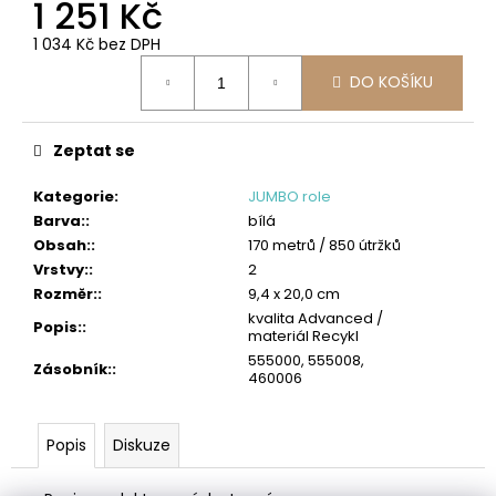
č
1 251 Kč
u
1 034 Kč bez DPH
j
Měrná
e
DO KOŠÍKU
cena:
m
e
Zeptat se
TORK
PRŮMYSLOVÁ
Kategorie
:
JUMBO role
ČISTICÍ
Barva:
:
bílá
UTĚRKA
W1/W2/W3
Obsah:
:
170 metrů / 850 útržků
HEAVY-
Vrstvy:
:
2
DUTY
Rozměr:
:
9,4 x 20,0 cm
1
kvalita Advanced /
Popis:
:
310
materiál Recykl
Kč
555000, 555008,
Zásobník:
:
460006
Popis
Diskuze