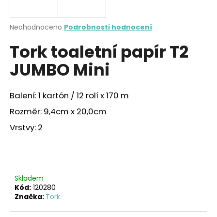
a
j
Průměrné
Neohodnoceno
Podrobnosti hodnocení
í
hodnocení
Tork toaletní papír T2
produktu
t
je
?
JUMBO Mini
0,0
z
5
hvězdiček.
Balení: 1 kartón / 12 rolí x 170 m
Rozměr: 9,4cm x 20,0cm
HLEDAT
Vrstvy: 2
D
o
p
Skladem
o
Kód:
120280
r
Značka:
Tork
u