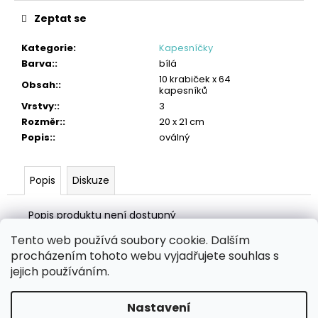
č
u
Zeptat se
j
e
Kategorie
:
Kapesníčky
m
Barva:
:
bílá
e
10 krabiček x 64
Obsah:
:
kapesníků
Vrstvy:
:
3
TORK
PRŮMYSLOVÁ
Rozměr:
:
20 x 21 cm
ČISTICÍ
Popis:
:
oválný
UTĚRKA
W4
HEAVY-
DUTY
Popis
Diskuze
4
275
Popis produktu není dostupný
Kč
Tento web používá soubory cookie. Dalším
Z
procházením tohoto webu vyjadřujete souhlas s
á
Zboží.cz
Heureka.cz
MANSFELD AG, s.r.o.
Pesticidy.cz
jejich používáním.
p
a
Nastavení