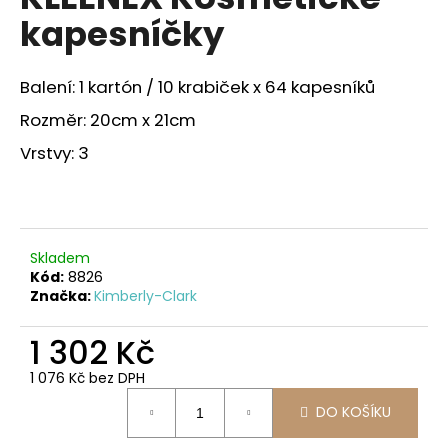
je
a
kapesníčky
0,0
z
j
5
í
hvězdiček.
Balení: 1 kartón / 10 krabiček x 64 kapesníků
t
Rozměr: 20cm x 21cm
?
Vrstvy: 3
HLEDAT
Skladem
Kód:
8826
Značka:
Kimberly-Clark
D
o
1 302 Kč
p
1 076 Kč bez DPH
o
Měrná
r
DO KOŠÍKU
cena:
u