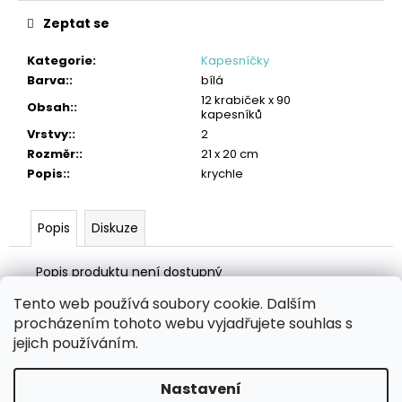
č
u
Zeptat se
j
e
Kategorie
:
Kapesníčky
m
Barva:
:
bílá
e
12 krabiček x 90
Obsah:
:
kapesníků
Vrstvy:
:
2
TORK
POLISHING
Rozměr:
:
21 x 20 cm
UTĚRKA
Popis:
:
krychle
W1/W2/W3
2
005
Popis
Diskuze
Kč
Popis produktu není dostupný
Tento web používá soubory cookie. Dalším
Z
procházením tohoto webu vyjadřujete souhlas s
á
Zboží.cz
Heureka.cz
MANSFELD AG, s.r.o.
Pesticidy.cz
jejich používáním.
p
a
Nastavení