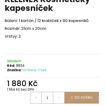
je
a
kapesníček
0,0
z
j
5
í
hvězdiček.
Balení: 1 kartón / 12 krabiček x 90 kapesníků
t
Rozměr: 21cm x 20cm
?
Vrstvy: 2
HLEDAT
Skladem
Kód:
8834
Značka:
Kimberly-Clark
D
o
1 880 Kč
p
1 554 Kč bez DPH
o
Měrná
r
DO KOŠÍKU
cena:
u