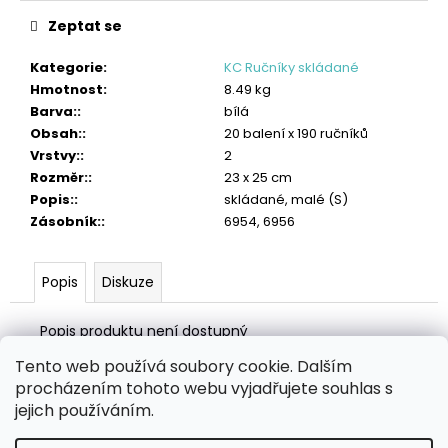
č
u
Zeptat se
j
e
Kategorie
:
KC Ručníky skládané
m
Hmotnost
:
8.49 kg
e
Barva:
:
bílá
Obsah:
:
20 balení x 190 ručníků
TORK
Vrstvy:
:
2
VLHČENÉ
Rozměr:
:
23 x 25 cm
UTĚRKY
Popis:
:
skládané, malé (S)
NA
RUCE
Zásobník:
:
6954, 6956
HANDY
BUCKET
2
Popis
Diskuze
315
Kč
Popis produktu není dostupný
Tento web používá soubory cookie. Dalším
Z
procházením tohoto webu vyjadřujete souhlas s
á
Zboží.cz
Heureka.cz
MANSFELD AG, s.r.o.
Pesticidy.cz
jejich používáním.
p