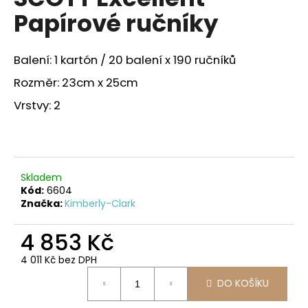
je
a
Papírové ručníky
0,0
z
j
5
í
hvězdiček.
Balení: 1 kartón / 20 balení x 190 ručníků
t
Rozměr: 23cm x 25cm
?
Vrstvy: 2
HLEDAT
Skladem
Kód:
6604
Značka:
Kimberly-Clark
D
o
4 853 Kč
p
4 011 Kč bez DPH
o
Měrná
r
DO KOŠÍKU
cena:
u