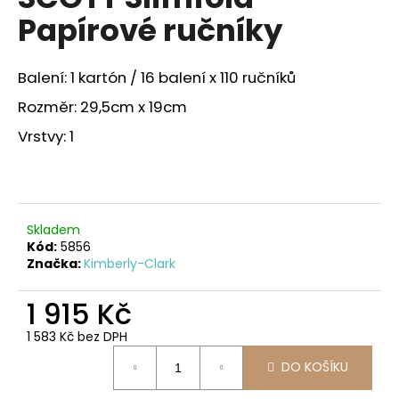
je
a
Papírové ručníky
0,0
z
j
5
í
hvězdiček.
Balení: 1 kartón / 16 balení x 110 ručníků
t
Rozměr: 29,5cm x 19cm
?
Vrstvy: 1
HLEDAT
Skladem
Kód:
5856
Značka:
Kimberly-Clark
D
o
1 915 Kč
p
1 583 Kč bez DPH
o
Měrná
r
DO KOŠÍKU
cena:
u