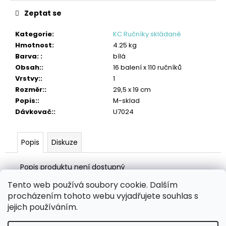
č
u
Zeptat se
j
e
Kategorie
:
KC Ručníky skládané
m
Hmotnost
:
4.25 kg
e
Barva:
:
bílá
Obsah:
:
16 balení x 110 ručníků
TORK
Vrstvy:
:
1
POLISHING
Rozměr:
:
29,5 x 19 cm
UTĚRKA
Popis:
:
M-sklad
W1/W2/W3
Dávkovač:
:
U7024
2
005
Kč
Popis
Diskuze
Popis produktu není dostupný
Tento web používá soubory cookie. Dalším
Z
procházením tohoto webu vyjadřujete souhlas s
á
Zboží.cz
Heureka.cz
MANSFELD AG, s.r.o.
Pesticidy.cz
jejich používáním.
p