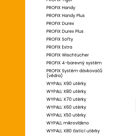
l
PROFIX Handy
PROFIX Handy Plus
PROFIX Durex
PROFIX Durex Plus
PROFIX Softy
PROFIX Extra
PROFIX Wischtücher
PROFIX 4-barevný systém
PROFIX Systém dávkovačů
(vědra)
WYPALL X90 utěrky
WYPALL X80 utěrky
WYPALL X70 utěrky
WYPALL X60 utěrky
WYPALL X50 utěrky
WYPALL mikrovlákno
WYPALL X80 čistící utěrky