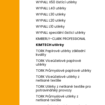
WYPALL X50 čistící utěrky
WYPALL L40 utěrky
WYPALL L30 utěrky
WYPALL L20 utěrky
WYPALL L10 utěrky
WYPALL speciální čistící utěrky
KIMBERLY-CLARK PROFESSIONAL
KIMTECH utěrky
TORK Papírové utěrky základní
kvality
TORK Víceúčelové papírové
utěrky
TORK Průmyslové papírové utěrky
TORK Víceúčelové utěrky z
netkané textilie
TORK Utěrky z netkané textilie pro
potravinářský provozy
TORK Průmyslové utěrky z
netkané textilie