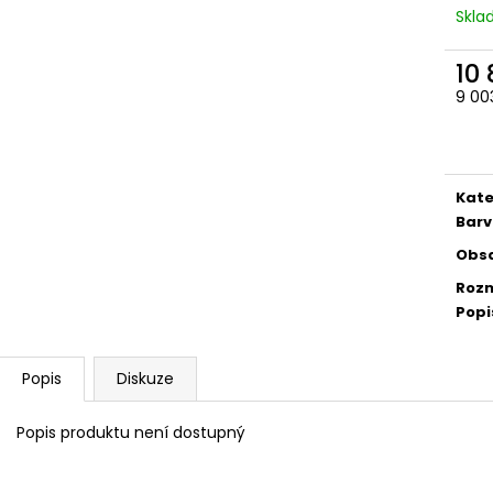
Skl
10
9 00
Měr
cena
Kate
Barv
Obs
Rozm
Popi
Popis
Diskuze
Popis produktu není dostupný