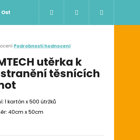
Hledat
Přihlášení
Nákupní
Ostatní
Zdravotnictví
Dávkovače
košík
rné
nocení
Podrobnosti hodnocení
cení
MTECH utěrka k
ktu
stranění těsnících
mot
ček.
í: 1 kartón x 500 útržků
Následující
G UTĚRKA W1/W2/W3
ěr: 40cm x 50cm