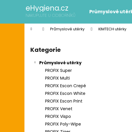
K
Přejít
eHygiena.cz
na
o
Průmyslové utěr
obsah
Zpět
Zpět
NAKUPUJTE U ODBORNÍKŮ
š
do
do
í
Domů
Průmyslové utěrky
KIMTECH utěrky
k
obchodu
obchodu
P
o
Kategorie
Přeskočit
s
kategorie
t
Průmyslové utěrky
r
PROFIX Super
a
PROFIX Multi
n
PROFIX Escon Crepé
n
PROFIX Escon White
í
SCOTT SLIMROLL PAPÍROVÉ RUČNÍKY
PROFIX Escon Print
p
2 595 Kč
PROFIX Venet
Původně:
2 626 Kč
a
PROFIX Vispo
n
PROFIX Poly-Wipe
e
PROFIX Tiger