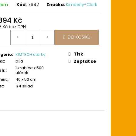
adem
Kód:
7642
Značka:
Kimberly-Clark
 894 Kč
3 Kč bez DPH
ná
DO KOŠÍKU
:
Tisk
gorie
:
KIMTECH utěrky
a:
:
bílá
Zeptat se
1 krabice x 500
ah:
:
utěrek
ěr:
:
40 x 50 cm
s:
:
1/4 sklad