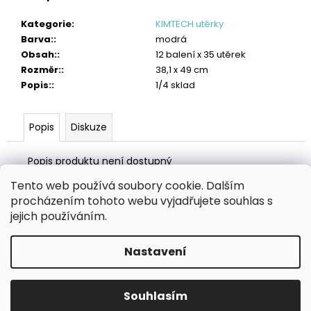
č
u
Kategorie
:
KIMTECH utěrky
j
Barva:
:
modrá
e
Obsah:
:
12 balení x 35 utěrek
m
Rozměr:
:
38,1 x 49 cm
e
Popis:
:
1/4 sklad
TORK
POLISHING
Popis
Diskuze
UTĚRKA
W1/W2/W3
2
Popis produktu není dostupný
005
Kč
Tento web používá soubory cookie. Dalším
Z
procházením tohoto webu vyjadřujete souhlas s
á
Zboží.cz
Heureka.cz
MANSFELD AG, s.r.o.
Pesticidy.cz
jejich používáním.
p
a
Nastavení
Vytvořil Shoptet
t
í
Copyright 2026
eHygiena.cz
. Všechna práva vyhrazena.
Souhlasím
Upravit nastavení cookies