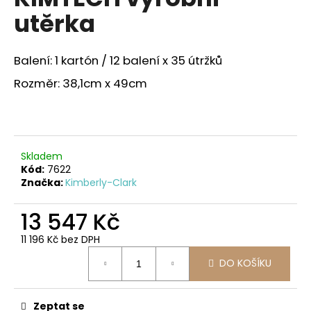
je
a
utěrka
0,0
z
j
5
í
hvězdiček.
Balení: 1 kartón / 12 balení x 35 útržků
t
Rozměr: 38,1cm x 49cm
?
Skladem
HLEDAT
Kód:
7622
Značka:
Kimberly-Clark
13 547 Kč
D
o
11 196 Kč bez DPH
p
Měrná
DO KOŠÍKU
o
cena:
r
u
Zeptat se