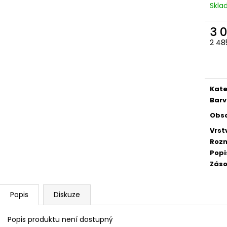
Skl
3 
2 48
Měr
cena
Kate
Barv
Obs
Vrst
Rozm
Popi
Záso
Popis
Diskuze
Popis produktu není dostupný