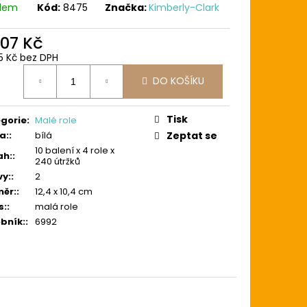
adem
Kód:
8475
Značka:
Kimberly-Clark
007 Kč
5 Kč bez DPH
ná
DO KOŠÍKU
:
Tisk
gorie
:
Malé role
a:
:
bílá
Zeptat se
10 balení x 4 role x
ah:
:
240 útržků
vy:
:
2
ěr:
:
12,4 x 10,4 cm
s:
:
malá role
bník:
:
6992