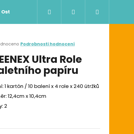
Hledat
Přihlášení
Nákupní
Ostatní
Zdravotnictví
Dávkovače
košík
rné
odnoceno
Podrobnosti hodnocení
cení
EENEX Ultra Role
ktu
aletního papíru
ček.
í: 1 kartón / 10 balení x 4 role x 240 útržků
r: 12,4cm x 10,4cm
Následující
G UTĚRKA W1/W2/W3
y: 2