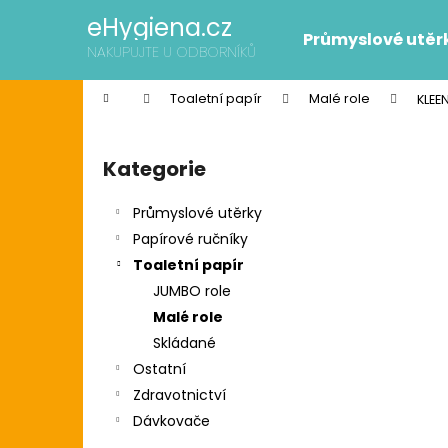
K
Přejít
eHygiena.cz
na
o
Průmyslové utěr
obsah
Zpět
Zpět
NAKUPUJTE U ODBORNÍKŮ
š
do
do
í
Domů
Toaletní papír
Malé role
KLEE
k
obchodu
obchodu
P
o
Kategorie
Přeskočit
s
kategorie
t
Průmyslové utěrky
r
Papírové ručníky
a
Toaletní papír
n
JUMBO role
n
Malé role
í
SCOTT SLIMROLL PAPÍROVÉ RUČNÍKY
Skládané
p
2 595 Kč
Ostatní
Původně:
2 626 Kč
a
Zdravotnictví
n
Dávkovače
e