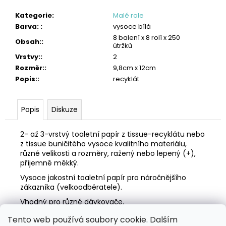
č
u
Kategorie
:
Malé role
j
Barva:
:
vysoce bílá
e
8 balení x 8 rolí x 250
Obsah:
:
m
útržků
e
Vrstvy:
:
2
Rozměr:
:
9,8cm x 12cm
TORK
Popis:
:
recyklát
VLHČENÉ
UTĚRKY
NA
Popis
Diskuze
POVRCHY
HANDY
BUCKET
2- až 3-vrstvý toaletní papír z tissue-recyklátu nebo
2
z tissue buničitého vysoce kvalitního materiálu,
315
různé velikosti a rozměry, ražený nebo lepený (+),
Kč
příjemně měkký.
Vysoce jakostní toaletní papír pro náročnějšího
zákazníka (velkoodběratele).
Vhodný pro různé dávkovače.
Tento web používá soubory cookie. Dalším