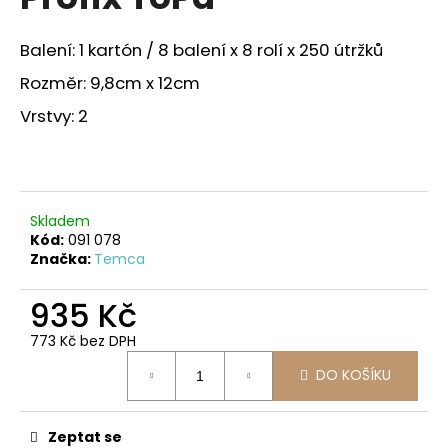
je
a
0,0
z
j
Balení: 1 kartón / 8 balení x 8 rolí x 250 útržků
5
í
hvězdiček.
Rozměr: 9,8cm x 12cm
t
Vrstvy: 2
?
Skladem
HLEDAT
Kód:
091 078
Značka:
Temca
935 Kč
D
o
773 Kč bez DPH
Měrná
p
DO KOŠÍKU
cena:
o
r
u
Zeptat se