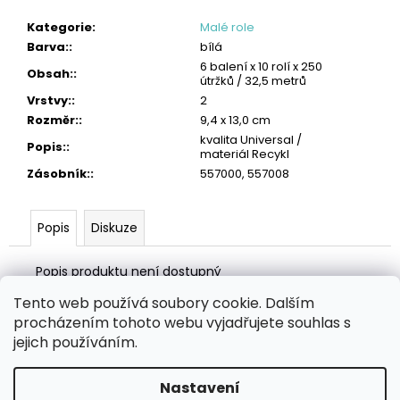
č
u
Kategorie
:
Malé role
j
Barva:
:
bílá
e
6 balení x 10 rolí x 250
Obsah:
:
m
útržků / 32,5 metrů
e
Vrstvy:
:
2
Rozměr:
:
9,4 x 13,0 cm
SCOTT
kvalita Universal /
Popis:
:
SLIMROLL
materiál Recykl
PAPÍROVÉ
Zásobník:
:
557000, 557008
RUČNÍKY
2
595
Popis
Diskuze
Kč
Původně:
2
Popis produktu není dostupný
626
Kč
Tento web používá soubory cookie. Dalším
Z
procházením tohoto webu vyjadřujete souhlas s
á
Zboží.cz
Heureka.cz
MANSFELD AG, s.r.o.
Pesticidy.cz
jejich používáním.
p
a
Nastavení