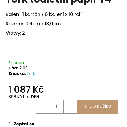
je
a
0,0
z
j
Balení: 1 kartón / 6 balení x 10 rolí
5
í
hvězdiček.
Rozměr: 9,4cm x 13,0cm
t
Vrstvy: 2
?
Skladem
HLEDAT
Kód:
2100
Značka:
Tork
1 087 Kč
D
o
898 Kč bez DPH
Měrná
p
DO KOŠÍKU
cena:
o
r
u
Zeptat se