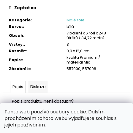
č
u
Zeptat se
j
e
Kategorie
:
Malé role
m
Barva:
:
bílá
e
7 balení x 6 rolí x 248
Obsah:
:
útržků / 34,72 metrů
Vrstvy:
:
3
TORK
VLHČENÉ
Rozměr:
:
9,9 x 12,0 cm
UTĚRKY
kvalita Premium /
Popis:
:
NA
materiál Mix
POVRCHY
Zásobník:
:
557000, 557008
HANDY
BUCKET
2
Popis
Diskuze
315
Kč
Popis produktu není dostupný
Tento web používá soubory cookie. Dalším
Z
procházením tohoto webu vyjadřujete souhlas s
á
Zboží.cz
Heureka.cz
MANSFELD AG, s.r.o.
Pesticidy.cz
jejich používáním.
p