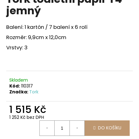
je
a
jemný
0,0
z
j
5
í
hvězdiček.
Balení: 1 kartón / 7 balení x 6 rolí
t
Rozměr: 9,9cm x 12,0cm
?
Vrstvy: 3
HLEDAT
Skladem
Kód:
110317
Značka:
Tork
D
o
1 515 Kč
p
1 252 Kč bez DPH
o
Měrná
r
DO KOŠÍKU
cena:
u