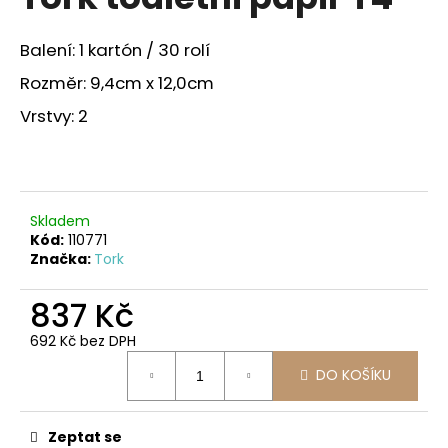
je
a
0,0
z
j
Balení: 1 kartón / 30 rolí
5
í
hvězdiček.
Rozměr: 9,4cm x 12,0cm
t
Vrstvy: 2
?
Skladem
HLEDAT
Kód:
110771
Značka:
Tork
837 Kč
D
o
692 Kč bez DPH
Měrná
p
DO KOŠÍKU
cena:
o
r
u
Zeptat se