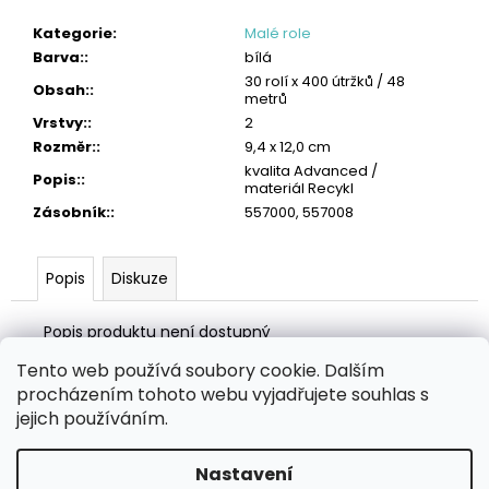
č
u
Kategorie
:
Malé role
j
Barva:
:
bílá
e
30 rolí x 400 útržků / 48
Obsah:
:
m
metrů
e
Vrstvy:
:
2
Rozměr:
:
9,4 x 12,0 cm
TORK
kvalita Advanced /
Popis:
:
PRŮMYSLOVÁ
materiál Recykl
ČISTICÍ
Zásobník:
:
557000, 557008
UTĚRKA
W4
LOW-
LINT
Popis
Diskuze
4
242
Popis produktu není dostupný
Kč
Tento web používá soubory cookie. Dalším
Z
procházením tohoto webu vyjadřujete souhlas s
á
Zboží.cz
Heureka.cz
MANSFELD AG, s.r.o.
Pesticidy.cz
jejich používáním.
p
a
Nastavení