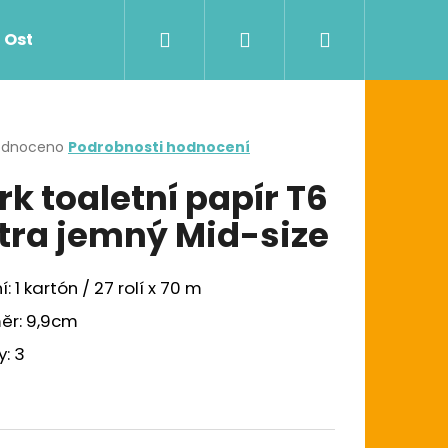
Hledat
Přihlášení
Nákupní
Ostatní
Zdravotnictví
Dávkovače
košík
rné
odnoceno
Podrobnosti hodnocení
cení
rk toaletní papír T6
ktu
tra jemný Mid-size
ček.
í: 1 kartón / 27 rolí x 70 m
ěr: 9,9cm
Následující
G UTĚRKA W1/W2/W3
y: 3