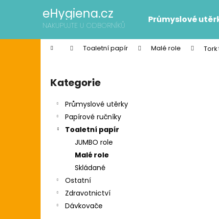
K
Přejít
eHygiena.cz
na
o
Průmyslové utěr
obsah
Zpět
Zpět
NAKUPUJTE U ODBORNÍKŮ
š
do
do
í
Domů
Toaletní papír
Malé role
Tork
k
obchodu
obchodu
P
o
Kategorie
Přeskočit
s
kategorie
t
Průmyslové utěrky
r
Papírové ručníky
a
Toaletní papír
n
JUMBO role
n
Malé role
í
SCOTT SLIMROLL PAPÍROVÉ RUČNÍKY
Skládané
p
2 595 Kč
Ostatní
Původně:
2 626 Kč
a
Zdravotnictví
n
Dávkovače
e