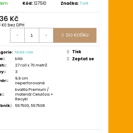
adem
Kód:
127510
Značka:
Tork
236 Kč
8 Kč bez DPH
ná
DO KOŠÍKU
:
Tisk
gorie
:
Malé role
a:
:
bílá
Zeptat se
ah:
:
27 rolí x 70 metrů
vy:
:
3
9,9 cm
ěr:
:
neperforované
kvalita Premium /
s:
:
materiál Celulóza +
Recykl
bník:
:
557500, 557508