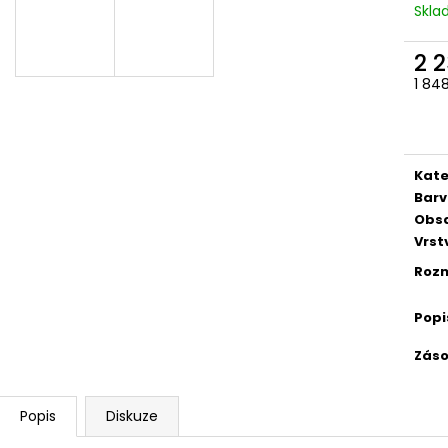
Skl
2 
1 84
Měr
cena
Kate
Barv
Obs
Vrst
Rozm
Popi
Záso
Popis
Diskuze