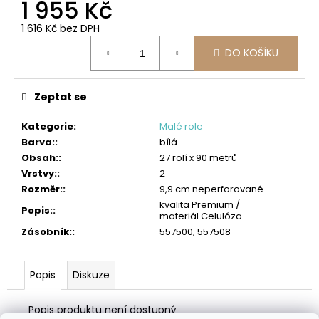
č
1 955 Kč
u
1 616 Kč bez DPH
j
Měrná
e
DO KOŠÍKU
cena:
m
e
Zeptat se
TORK
PRŮMYSLOVÁ
Kategorie
:
Malé role
ČISTICÍ
Barva:
:
bílá
UTĚRKA
W4
Obsah:
:
27 rolí x 90 metrů
HEAVY-
Vrstvy:
:
2
DUTY
Rozměr:
:
9,9 cm neperforované
4
kvalita Premium /
Popis:
:
275
materiál Celulóza
Kč
Zásobník:
:
557500, 557508
Popis
Diskuze
Popis produktu není dostupný