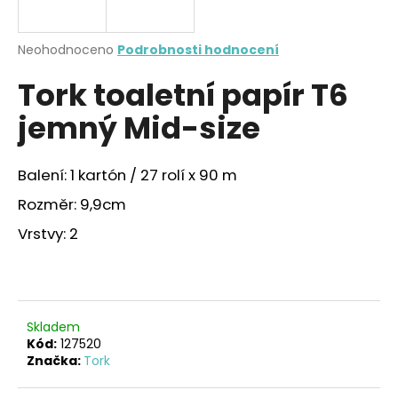
a
j
Průměrné
Neohodnoceno
Podrobnosti hodnocení
í
hodnocení
Tork toaletní papír T6
produktu
t
je
?
jemný Mid-size
0,0
z
5
hvězdiček.
Balení: 1 kartón / 27 rolí x 90 m
Rozměr: 9,9cm
HLEDAT
Vrstvy: 2
D
o
p
Skladem
o
Kód:
127520
r
Značka:
Tork
u