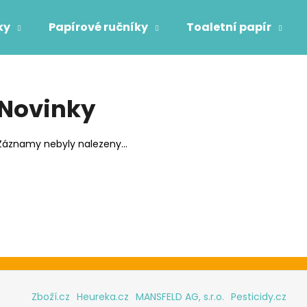
ky
Papírové ručníky
Toaletní papír
Co potřebujete najít?
Novinky
HLEDAT
Záznamy nebyly nalezeny...
Doporučujeme
OBLIČEJOVÁ FILTRAČNÍ POLOMASKA
TORK POLISHIN
FFP2
2 005 Kč
87 Kč
Zboží.cz
Heureka.cz
MANSFELD AG, s.r.o.
Pesticidy.cz