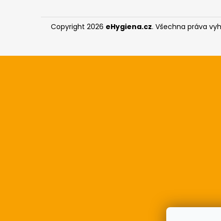
p
l
a
Copyright 2026
eHygiena.cz
. Všechna práva vy
t
í