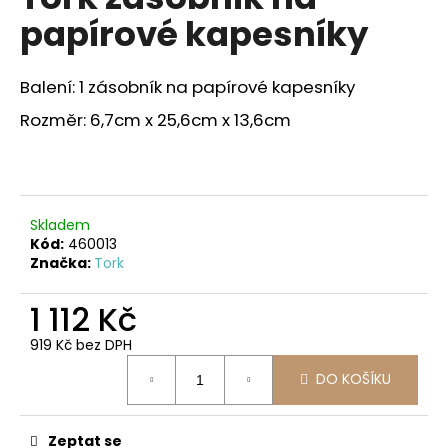
je
a
papírové kapesníky
5,0
z
j
5
í
hvězdiček.
Balení: 1 zásobník na papírové kapesníky
t
Rozměr: 6,7cm x 25,6cm x 13,6cm
?
Skladem
HLEDAT
Kód:
460013
Značka:
Tork
1 112 Kč
D
o
919 Kč bez DPH
p
Měrná
DO KOŠÍKU
o
cena:
r
u
Zeptat se