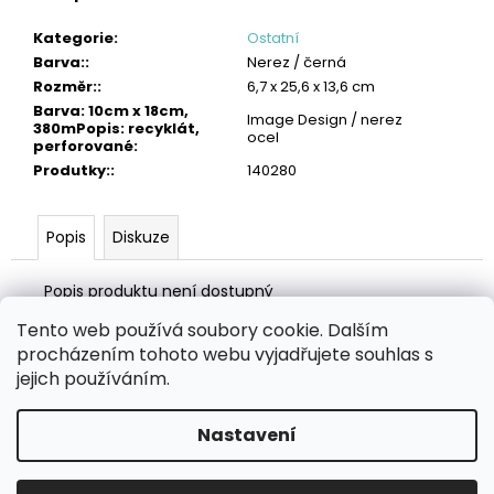
č
u
Kategorie
:
Ostatní
j
Barva:
:
Nerez / černá
e
Rozměr:
:
6,7 x 25,6 x 13,6 cm
m
Barva: 10cm x 18cm,
Image Design / nerez
e
380mPopis: recyklát,
ocel
perforované
:
OBLIČEJOVÁ
Produtky:
:
140280
FILTRAČNÍ
POLOMASKA
FFP2
Popis
Diskuze
87
Kč
Popis produktu není dostupný
Tento web používá soubory cookie. Dalším
Z
procházením tohoto webu vyjadřujete souhlas s
á
Zboží.cz
Heureka.cz
MANSFELD AG, s.r.o.
Pesticidy.cz
jejich používáním.
p
a
Nastavení
Vytvořil Shoptet
t
í
Copyright 2026
eHygiena.cz
. Všechna práva vyhrazena.