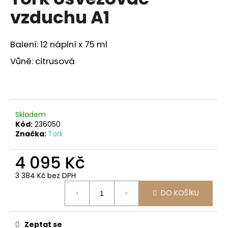
je
a
vzduchu A1
2,0
z
j
5
í
hvězdiček.
Balení: 12 náplní x 75 ml
t
Vůně: citrusová
?
Skladem
HLEDAT
Kód:
236050
Značka:
Tork
4 095 Kč
D
o
3 384 Kč bez DPH
p
Měrná
DO KOŠÍKU
o
cena:
r
u
Zeptat se