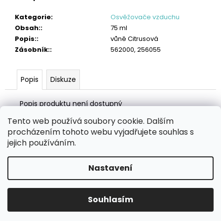
č
u
Kategorie
:
Osvěžovače vzduchu
j
Obsah:
:
75 ml
e
Popis:
:
vůně Citrusová
m
Zásobník:
:
562000, 256055
e
TORK
Popis
Diskuze
POLISHING
UTĚRKA
W1/W2/W3
Popis produktu není dostupný
2
Tento web používá soubory cookie. Dalším
005
Z
Kč
procházením tohoto webu vyjadřujete souhlas s
á
Zboží.cz
Heureka.cz
MANSFELD AG, s.r.o.
Pesticidy.cz
jejich používáním.
p
a
Nastavení
Vytvořil Shoptet
t
í
Copyright 2026
eHygiena.cz
. Všechna práva vyhrazena.
Souhlasím
Upravit nastavení cookies