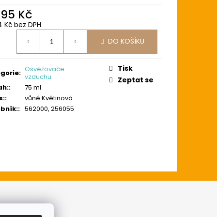
095 Kč
4 Kč bez DPH
ná
DO KOŠÍKU
:
Tisk
Osvěžovače
gorie
:
vzduchu
Zeptat se
ah:
:
75 ml
s:
:
vůně Květinová
bník:
:
562000, 256055