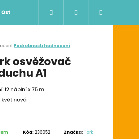
Hledat
Přihlášení
Nákupní
Ostatní
Zdravotnictví
Dávkovače
košík
rné
nocení
Podrobnosti hodnocení
cení
rk osvěžovač
ktu
duchu A1
ček.
í: 12 náplní x 75 ml
 květinová
Následující
G UTĚRKA W1/W2/W3
adem
Kód:
236052
Značka:
Tork