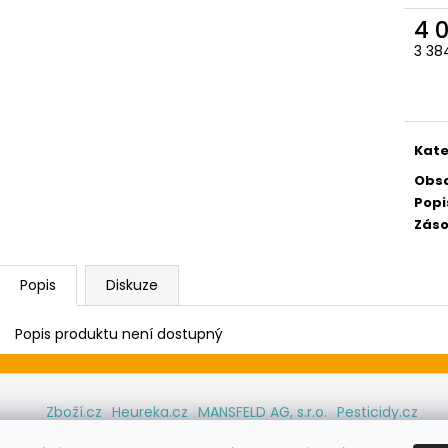
4 
3 38
Měr
cena
Kate
Obs
Popi
Záso
Popis
Diskuze
Popis produktu není dostupný
Zboží.cz
Heureka.cz
MANSFELD AG, s.r.o.
Pesticidy.cz