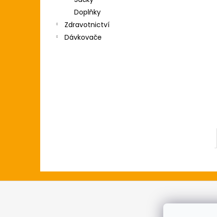
l
Doplňky
Zdravotnictví
Dávkovače
Z
á
p