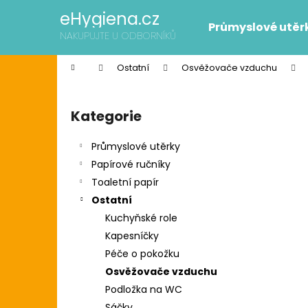
K
Přejít
eHygiena.cz
na
o
Průmyslové utěr
obsah
Zpět
Zpět
NAKUPUJTE U ODBORNÍKŮ
š
do
do
í
Domů
Ostatní
Osvěžovače vzduchu
k
obchodu
obchodu
P
o
Kategorie
Přeskočit
s
kategorie
t
Průmyslové utěrky
r
Papírové ručníky
a
Toaletní papír
n
Ostatní
n
Kuchyňské role
í
SCOTT SLIMROLL PAPÍROVÉ RUČNÍKY
Kapesníčky
p
2 595 Kč
Péče o pokožku
Původně:
2 626 Kč
a
Osvěžovače vzduchu
n
Podložka na WC
e
Sáčky