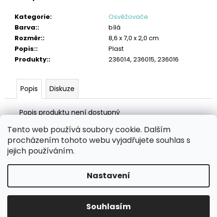
č
u
Kategorie
:
Osvěžovače
j
Barva:
:
bílá
e
Rozměr:
:
8,6 x 7,0 x 2,0 cm
m
Popis:
:
Plast
e
Produkty:
:
236014, 236015, 236016
TORK
PRŮMYSLOVÁ
Popis
Diskuze
ČISTICÍ
UTĚRKA
W1/W2/W3
Popis produktu není dostupný
HEAVY-
DUTY
Tento web používá soubory cookie. Dalším
Z
1
procházením tohoto webu vyjadřujete souhlas s
310
á
Zboží.cz
Heureka.cz
MANSFELD AG, s.r.o.
Pesticidy.cz
jejich používáním.
Kč
p
a
Nastavení
Vytvořil Shoptet
t
í
Copyright 2026
eHygiena.cz
. Všechna práva vyhrazena.
Souhlasím
Upravit nastavení cookies