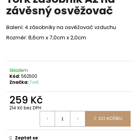
je
a
závěsný osvěžovač
0,0
z
j
5
í
hvězdiček.
Balení: 4 zásobníky na osvěžovač vzduchu
t
Rozměr: 8,6cm x 7,0cm x 2,0cm
?
Skladem
HLEDAT
Kód:
562500
Značka:
Tork
259 Kč
D
o
214 Kč bez DPH
p
Měrná
DO KOŠÍKU
o
cena:
r
u
Zeptat se