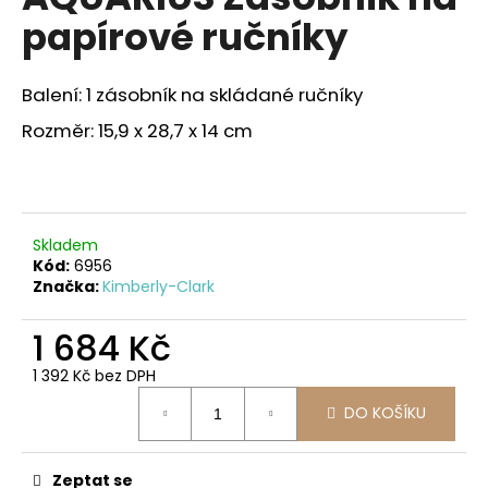
je
a
papírové ručníky
3,3
z
j
5
í
hvězdiček.
Balení: 1 zásobník na skládané ručníky
t
Rozměr: 15,9 x 28,7 x 14 cm
?
Skladem
HLEDAT
Kód:
6956
Značka:
Kimberly-Clark
1 684 Kč
D
o
1 392 Kč bez DPH
p
Měrná
DO KOŠÍKU
o
cena:
r
u
Zeptat se