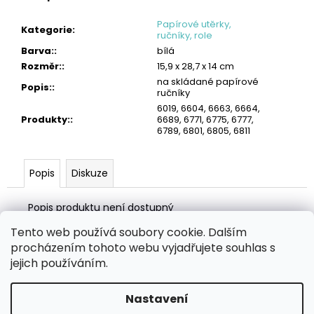
č
u
Papírové utěrky,
Kategorie
:
j
ručníky, role
e
Barva:
:
bílá
m
Rozměr:
:
15,9 x 28,7 x 14 cm
e
na skládané papírové
Popis:
:
ručníky
TORK
6019, 6604, 6663, 6664,
PRŮMYSLOVÁ
Produkty:
:
6689, 6771, 6775, 6777,
ČISTICÍ
6789, 6801, 6805, 6811
UTĚRKA
W4
LOW-
Popis
Diskuze
LINT
4
Popis produktu není dostupný
242
Kč
Tento web používá soubory cookie. Dalším
Z
procházením tohoto webu vyjadřujete souhlas s
á
Zboží.cz
Heureka.cz
MANSFELD AG, s.r.o.
Pesticidy.cz
jejich používáním.
p
a
Nastavení
Vytvořil Shoptet