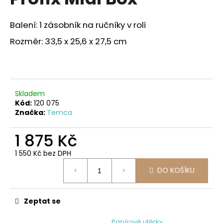
je
a
5,0
z
j
Balení: 1 zásobník na ručníky v roli
5
í
hvězdiček.
Rozměr: 33,5 x 25,6 x 27,5 cm
t
?
Skladem
Kód:
120 075
Značka:
Temca
HLEDAT
1 875 Kč
1 550 Kč bez DPH
D
Měrná
o
DO KOŠÍKU
cena:
p
o
r
Zeptat se
u
Papírové utěrky,