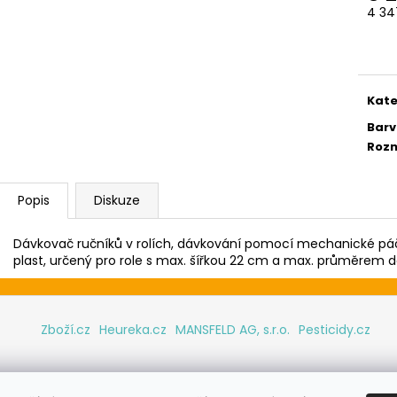
4 34
Měr
cena
Kate
Barv
Rozm
Popis
Diskuze
Dávkovač ručníků v rolích, dávkování pomocí mechanické pá
plast, určený pro role s max. šířkou 22 cm a max. průměrem 
Zboží.cz
Heureka.cz
MANSFELD AG, s.r.o.
Pesticidy.cz
hrazena.
Upravit nastavení cookies