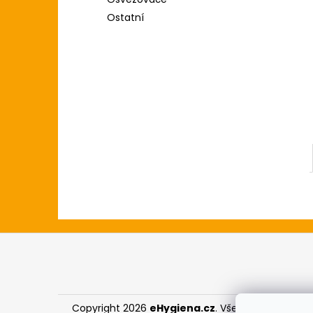
l
Ostatní
Z
á
p
a
Copyright 2026
eHygiena.cz
. Všechna práva vy