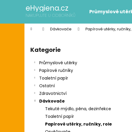
K
Přejít
eHygiena.cz
na
o
Průmyslové utěr
obsah
Zpět
Zpět
NAKUPUJTE U ODBORNÍKŮ
š
do
do
í
Domů
Dávkovače
Papírové utěrky, ručníky,
k
obchodu
obchodu
P
o
Kategorie
Přeskočit
s
kategorie
t
Průmyslové utěrky
r
Papírové ručníky
a
Toaletní papír
n
Ostatní
n
Zdravotnictví
í
SCOTT SLIMROLL PAPÍROVÉ RUČNÍKY
Dávkovače
p
2 595 Kč
Tekuté mýdlo, pěna, dezinfekce
Původně:
2 626 Kč
a
Toaletní papír
n
Papírové utěrky, ručníky, role
e
Osvěžovače