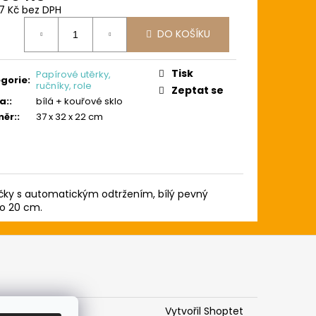
7 Kč bez DPH
ná
DO KOŠÍKU
:
Tisk
Papírové utěrky,
gorie
:
ručníky, role
Zeptat se
a:
:
bílá + kouřové sklo
ěr:
:
37 x 32 x 22 cm
čky s automatickým odtržením, bílý pevný
do 20 cm.
Vytvořil Shoptet