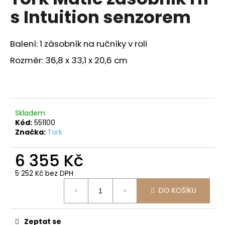
je
a
s Intuition senzorem
0,0
z
j
5
í
hvězdiček.
Balení: 1 zásobník na ručníky v roli
t
Rozměr: 36,8 x 33,1 x 20,6 cm
?
Skladem
HLEDAT
Kód:
551100
Značka:
Tork
6 355 Kč
D
o
5 252 Kč bez DPH
p
Měrná
DO KOŠÍKU
o
cena:
r
u
Zeptat se