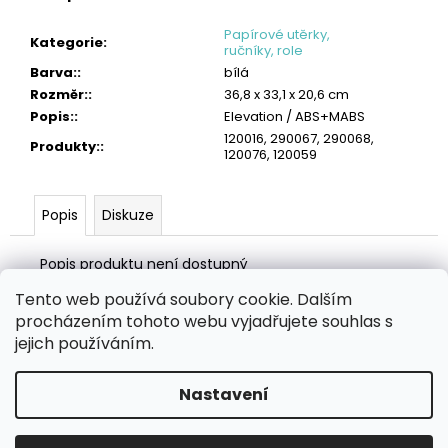
č
u
Papírové utěrky,
Kategorie
:
j
ručníky, role
e
Barva:
:
bílá
m
Rozměr:
:
36,8 x 33,1 x 20,6 cm
e
Popis:
:
Elevation / ABS+MABS
120016, 290067, 290068,
Produkty:
:
TORK
120076, 120059
PRŮMYSLOVÁ
ČISTICÍ
UTĚRKA
Popis
Diskuze
W1/W2/W3
HEAVY-
DUTY
Popis produktu není dostupný
1
310
Tento web používá soubory cookie. Dalším
Z
Kč
procházením tohoto webu vyjadřujete souhlas s
á
Zboží.cz
Heureka.cz
MANSFELD AG, s.r.o.
Pesticidy.cz
jejich používáním.
p
a
Nastavení
Vytvořil Shoptet
t
í
Copyright 2026
eHygiena.cz
. Všechna práva vyhrazena.