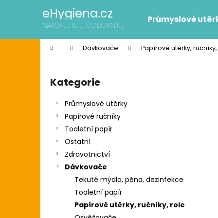
K
Přejít
eHygiena.cz
na
o
Průmyslové utěr
obsah
Zpět
Zpět
NAKUPUJTE U ODBORNÍKŮ
š
do
do
í
Domů
Dávkovače
Papírové utěrky, ručníky,
k
obchodu
obchodu
P
o
Kategorie
Přeskočit
s
kategorie
t
Průmyslové utěrky
r
Papírové ručníky
a
Toaletní papír
n
Ostatní
n
Zdravotnictví
í
SCOTT SLIMROLL PAPÍROVÉ RUČNÍKY
Dávkovače
p
2 595 Kč
Tekuté mýdlo, pěna, dezinfekce
Původně:
2 626 Kč
a
Toaletní papír
n
Papírové utěrky, ručníky, role
e
Osvěžovače