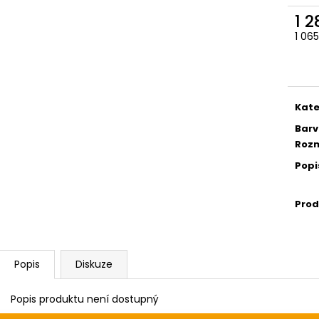
1 
1 06
Měr
cena
Kate
Barv
Rozm
Popi
Prod
Popis
Diskuze
Popis produktu není dostupný