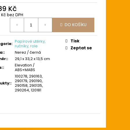
289 Kč
5 Kč bez DPH
ná
DO KOŠÍKU
:
Tisk
Papírové utěrky,
gorie
:
ručníky, role
Zeptat se
a:
:
Nerez / černá
ěr:
:
29,1 x 33,2 x 13,5 cm
Elevation /
s:
:
ABS+MABS
100278, 290163,
290179, 290190,
ukty:
:
290158, 290135,
290264, 120181