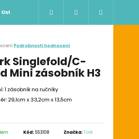
Hledat
Přihlášení
Nákupní
Ostatní
Zdravotnictví
Dávkovače
košík
rné
nocení
Podrobnosti hodnocení
cení
rk Singlefold/C-
ktu
ld Mini zásobník H3
ček.
í: 1 zásobník na ručníky
r: 29,1cm x 33,2cm x 13,5cm
Následující
G UTĚRKA W1/W2/W3
adem
Kód:
553108
Značka:
Tork