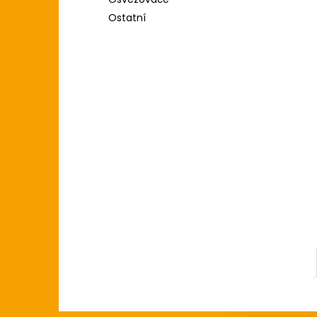
l
Ostatní