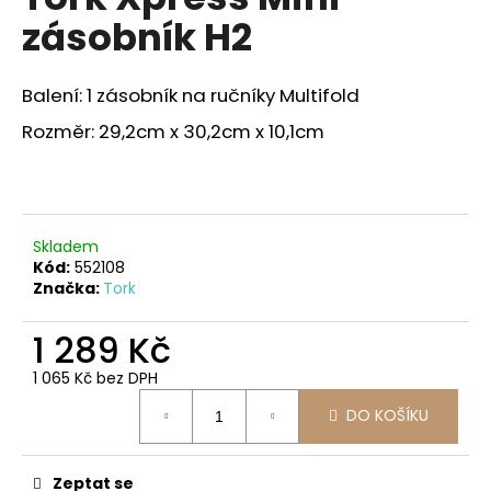
je
a
zásobník H2
3,0
z
j
5
í
hvězdiček.
Balení: 1 zásobník na ručníky Multifold
t
Rozměr: 29,2cm x 30,2cm x 10,1cm
?
Skladem
HLEDAT
Kód:
552108
Značka:
Tork
1 289 Kč
D
o
1 065 Kč bez DPH
p
Měrná
DO KOŠÍKU
o
cena:
r
u
Zeptat se