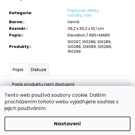
č
u
Papírové utěrky,
Kategorie
:
j
ručníky, role
e
Barva:
:
černá
m
Rozměr:
:
29,2 x 30,2 x 10,1 cm
e
Popis:
:
Elevation / ABS+MABS
100297, 100288, 100289,
TORK
Produkty:
:
120288, 129089, 120289,
PRŮMYSLOVÁ
150299
ČISTICÍ
UTĚRKA
W4
Popis
Diskuze
LOW-
LINT
Popis produktu není dostupný
4
242
Tento web používá soubory cookie. Dalším
Kč
Z
procházením tohoto webu vyjadřujete souhlas s
á
Zboží.cz
Heureka.cz
MANSFELD AG, s.r.o.
Pesticidy.cz
jejich používáním.
p
a
Nastavení
Vytvořil Shoptet
t