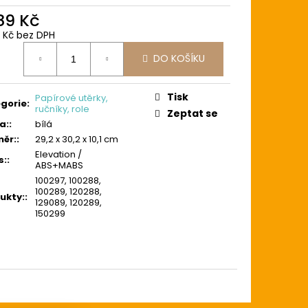
289 Kč
5 Kč bez DPH
ná
DO KOŠÍKU
:
Tisk
Papírové utěrky,
gorie
:
ručníky, role
Zeptat se
a:
:
bílá
ěr:
:
29,2 x 30,2 x 10,1 cm
Elevation /
s:
:
ABS+MABS
100297, 100288,
100289, 120288,
ukty:
:
129089, 120289,
150299