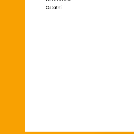
l
Ostatní