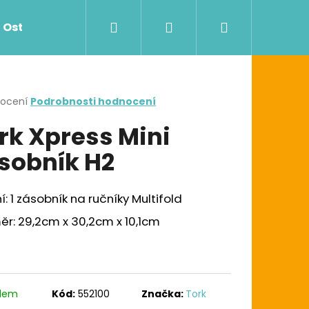
Hledat
Přihlášení
Nákupní
Ostatní
Zdravotnictví
Dávkovače
košík
rné
nocení
Podrobnosti hodnocení
cení
rk Xpress Mini
ktu
sobník H2
ček.
í: 1 zásobník na ručníky Multifold
r: 29,2cm x 30,2cm x 10,1cm
Následující
G UTĚRKA W1/W2/W3
adem
Kód:
552100
Značka:
Tork