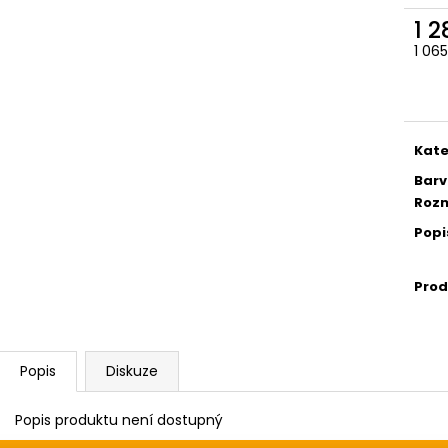
1 
1 06
Měr
cena
Kate
Barv
Rozm
Popi
Prod
Popis
Diskuze
Popis produktu není dostupný