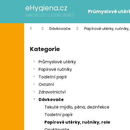
K
Přejít
eHygiena.cz
na
o
Průmyslové utěr
obsah
Zpět
Zpět
NAKUPUJTE U ODBORNÍKŮ
š
do
do
í
Domů
Dávkovače
Papírové utěrky, ručníky,
k
obchodu
obchodu
P
o
Kategorie
Přeskočit
s
kategorie
t
Průmyslové utěrky
r
Papírové ručníky
a
Toaletní papír
n
Ostatní
n
Zdravotnictví
í
SCOTT SLIMROLL PAPÍROVÉ RUČNÍKY
Dávkovače
p
2 595 Kč
Tekuté mýdlo, pěna, dezinfekce
Původně:
2 626 Kč
a
Toaletní papír
n
Papírové utěrky, ručníky, role
e
Osvěžovače