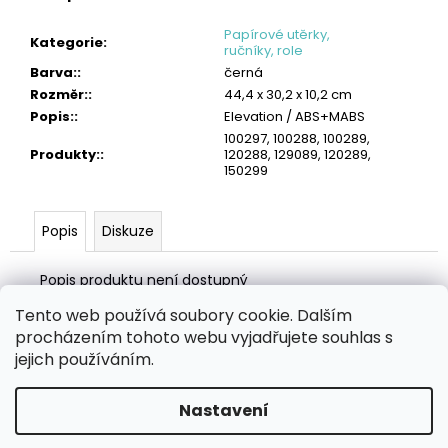
č
u
Papírové utěrky,
Kategorie
:
j
ručníky, role
e
Barva:
:
černá
m
Rozměr:
:
44,4 x 30,2 x 10,2 cm
e
Popis:
:
Elevation / ABS+MABS
100297, 100288, 100289,
TORK
Produkty:
:
120288, 129089, 120289,
PRŮMYSLOVÁ
150299
ČISTICÍ
UTĚRKA
W4
Popis
Diskuze
HEAVY-
DUTY
Popis produktu není dostupný
4
275
Tento web používá soubory cookie. Dalším
Kč
Z
procházením tohoto webu vyjadřujete souhlas s
á
Zboží.cz
Heureka.cz
MANSFELD AG, s.r.o.
Pesticidy.cz
jejich používáním.
p
a
Nastavení
Vytvořil Shoptet
t