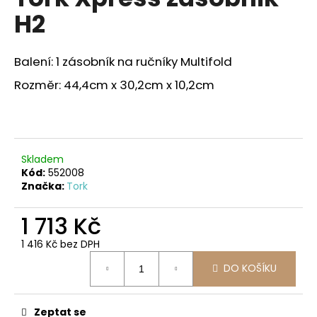
je
a
H2
5,0
z
j
5
í
hvězdiček.
Balení: 1 zásobník na ručníky Multifold
t
Rozměr: 44,4cm x 30,2cm x 10,2cm
?
Skladem
HLEDAT
Kód:
552008
Značka:
Tork
1 713 Kč
D
o
1 416 Kč bez DPH
p
Měrná
DO KOŠÍKU
o
cena:
r
u
Zeptat se