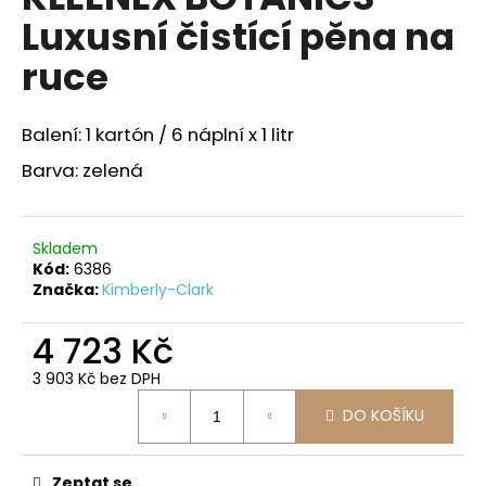
je
a
Luxusní čistící pěna na
3,0
z
j
ruce
5
í
hvězdiček.
t
Balení: 1 kartón / 6 náplní x 1 litr
?
Barva: zelená
Skladem
HLEDAT
Kód:
6386
Značka:
Kimberly-Clark
4 723 Kč
D
o
3 903 Kč bez DPH
p
Měrná
o
DO KOŠÍKU
cena:
r
u
Zeptat se