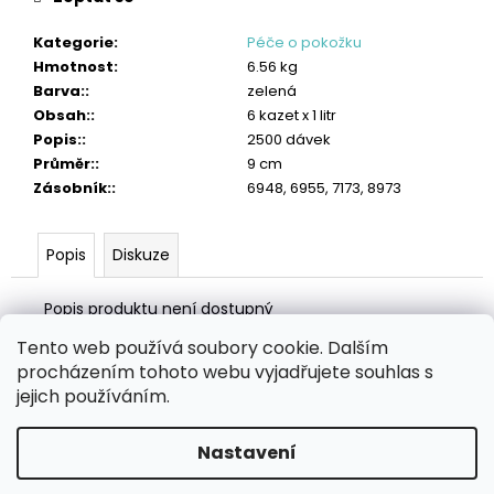
č
u
Kategorie
:
Péče o pokožku
j
Hmotnost
:
6.56 kg
e
Barva:
:
zelená
m
Obsah:
:
6 kazet x 1 litr
e
Popis:
:
2500 dávek
Průměr:
:
9 cm
OBLIČEJOVÁ
FILTRAČNÍ
Zásobník:
:
6948, 6955, 7173, 8973
POLOMASKA
FFP2
87
Popis
Diskuze
Kč
Popis produktu není dostupný
Tento web používá soubory cookie. Dalším
Z
procházením tohoto webu vyjadřujete souhlas s
á
Zboží.cz
Heureka.cz
MANSFELD AG, s.r.o.
Pesticidy.cz
jejich používáním.
p
a
Nastavení
Vytvořil Shoptet
t