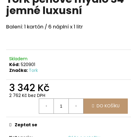
je
a
jemné luxusní
0,0
z
j
5
í
hvězdiček.
Balení: 1 kartón / 6 náplní x 1 litr
t
?
Skladem
Kód:
520901
Značka:
Tork
HLEDAT
3 342 Kč
2 762 Kč bez DPH
D
Měrná
o
DO KOŠÍKU
cena:
p
o
r
Zeptat se
u