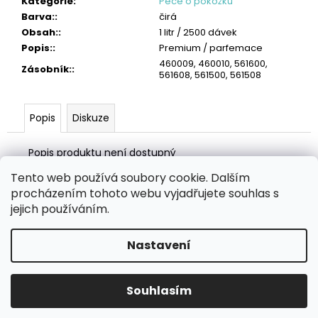
č
Kategorie
:
Péče o pokožku
u
Barva:
:
čirá
j
Obsah:
:
1 litr / 2500 dávek
e
Popis:
:
Premium / parfemace
m
460009, 460010, 561600,
Zásobník:
:
561608, 561500, 561508
e
TORK
Popis
Diskuze
VLHČENÉ
UTĚRKY
NA
Popis produktu není dostupný
RUCE
HANDY
Tento web používá soubory cookie. Dalším
BUCKET
Z
procházením tohoto webu vyjadřujete souhlas s
2
á
Zboží.cz
Heureka.cz
MANSFELD AG, s.r.o.
Pesticidy.cz
jejich používáním.
315
p
Kč
a
Nastavení
Vytvořil Shoptet
t
í
Copyright 2026
eHygiena.cz
. Všechna práva vyhrazena.
Souhlasím
Upravit nastavení cookies