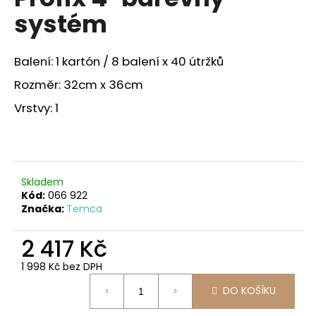
je
a
systém
0,0
z
j
5
í
hvězdiček.
Balení: 1 kartón / 8 balení x 40 útržků
t
Rozměr: 32cm x 36cm
?
Vrstvy: 1
HLEDAT
Skladem
Kód:
066 922
Značka:
Temca
D
o
2 417 Kč
p
1 998 Kč bez DPH
o
Měrná
r
DO KOŠÍKU
cena:
u