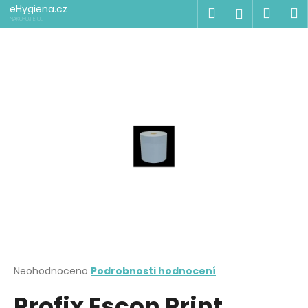
K
Přejít
eHygiena.cz
Hledat
Náku
M
Přihlášen
na
o
NAKUPUJTE U
ODBORNÍKŮ
obsah
Zpět
Zpět
košík
š
í
C
k
o
p
o
t
ř
e
b
u
j
e
t
Průměrné
Neohodnoceno
Podrobnosti hodnocení
hodnocení
e
Profix Escon Print
produktu
n