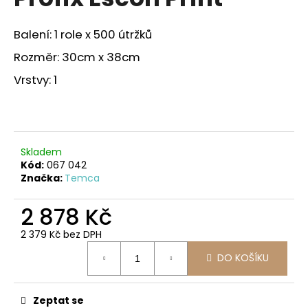
je
a
0,0
z
j
Balení: 1 role x 500 útržků
5
í
hvězdiček.
Rozměr: 30cm x 38cm
t
Vrstvy: 1
?
Skladem
HLEDAT
Kód:
067 042
Značka:
Temca
2 878 Kč
D
o
2 379 Kč bez DPH
Měrná
p
DO KOŠÍKU
cena:
o
r
u
Zeptat se