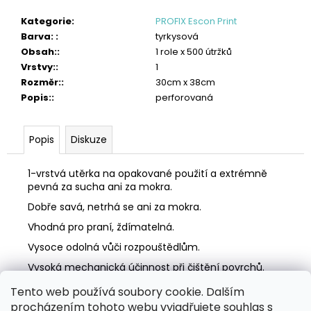
č
u
Kategorie
:
PROFIX Escon Print
j
Barva:
:
tyrkysová
e
Obsah:
:
1 role x 500 útržků
m
Vrstvy:
:
1
e
Rozměr:
:
30cm x 38cm
Popis:
:
perforovaná
TORK
PRŮMYSLOVÁ
ČISTICÍ
Popis
Diskuze
UTĚRKA
W4
HEAVY-
1-vrstvá utěrka na opakované použití a extrémně
DUTY
pevná za sucha ani za mokra.
4
275
Dobře savá, netrhá se ani za mokra.
Kč
Vhodná pro praní, ždímatelná.
Vysoce odolná vůči rozpouštědlům.
Vysoká mechanická účinnost při čištění povrchů.
Tento web používá soubory cookie. Dalším
Z
procházením tohoto webu vyjadřujete souhlas s