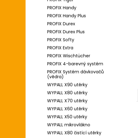
l
PROFIX Handy
PROFIX Handy Plus
PROFIX Durex
PROFIX Durex Plus
PROFIX Softy
PROFIX Extra
PROFIX Wischtücher
PROFIX 4-barevný systém
PROFIX Systém dávkovačů
(vědra)
WYPALL X90 utěrky
WYPALL X80 utěrky
WYPALL X70 utěrky
WYPALL X60 utěrky
WYPALL X50 utěrky
WYPALL mikrovlákno
WYPALL X80 čistící utěrky