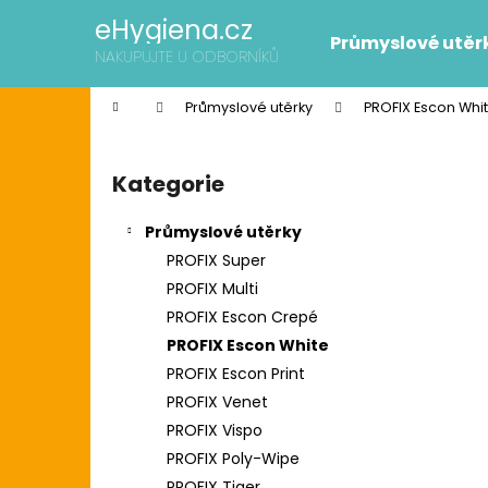
K
Přejít
eHygiena.cz
na
o
Průmyslové utěr
obsah
Zpět
Zpět
NAKUPUJTE U ODBORNÍKŮ
š
do
do
í
Domů
Průmyslové utěrky
PROFIX Escon Whi
k
obchodu
obchodu
P
o
Kategorie
Přeskočit
s
kategorie
t
Průmyslové utěrky
r
PROFIX Super
a
PROFIX Multi
n
PROFIX Escon Crepé
n
PROFIX Escon White
í
SCOTT SLIMROLL PAPÍROVÉ RUČNÍKY
PROFIX Escon Print
p
2 595 Kč
PROFIX Venet
Původně:
2 626 Kč
a
PROFIX Vispo
n
PROFIX Poly-Wipe
e
PROFIX Tiger