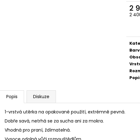
2 
2 40
Měr
cena
Kate
Barv
Obs
Vrst
Rozm
Popi
Popis
Diskuze
1-vrstvá utěrka na opakované použití, extrémně pevná.
Dobře savá, netrhá se za sucha ani za mokra.
Vhodná pro praní, ždímatelná.
Vysoce odolná vůči rozpouštědlům.