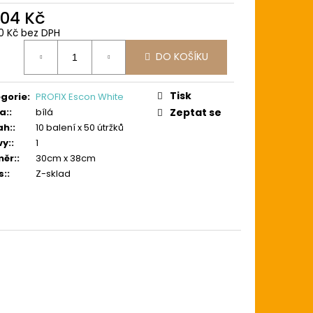
904 Kč
0 Kč bez DPH
ná
DO KOŠÍKU
:
Tisk
gorie
:
PROFIX Escon White
a:
:
bílá
Zeptat se
ah:
:
10 balení x 50 útržků
vy:
:
1
ěr:
:
30cm x 38cm
s:
:
Z-sklad