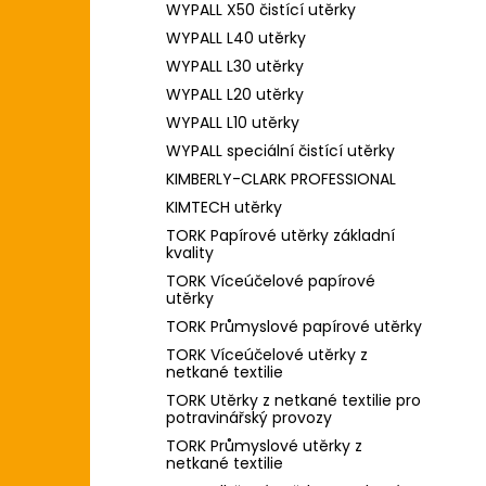
WYPALL X50 čistící utěrky
WYPALL L40 utěrky
WYPALL L30 utěrky
WYPALL L20 utěrky
WYPALL L10 utěrky
WYPALL speciální čistící utěrky
KIMBERLY-CLARK PROFESSIONAL
KIMTECH utěrky
TORK Papírové utěrky základní
kvality
TORK Víceúčelové papírové
utěrky
TORK Průmyslové papírové utěrky
TORK Víceúčelové utěrky z
netkané textilie
TORK Utěrky z netkané textilie pro
potravinářský provozy
TORK Průmyslové utěrky z
netkané textilie