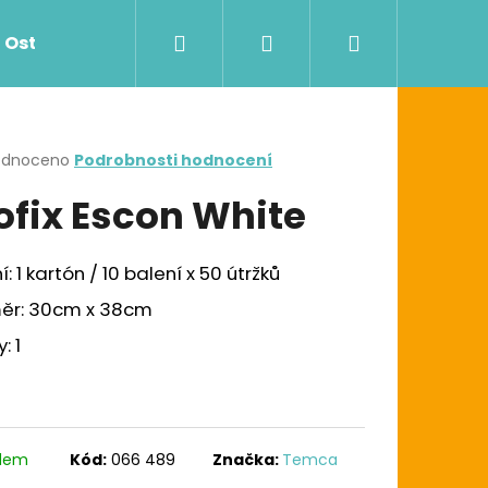
Hledat
Přihlášení
Nákupní
Ostatní
Zdravotnictví
Dávkovače
košík
rné
odnoceno
Podrobnosti hodnocení
cení
ofix Escon White
ktu
í: 1 kartón / 10 balení x 50 útržků
ček.
ěr: 30cm x 38cm
: 1
Následující
G UTĚRKA W1/W2/W3
adem
Kód:
066 489
Značka:
Temca