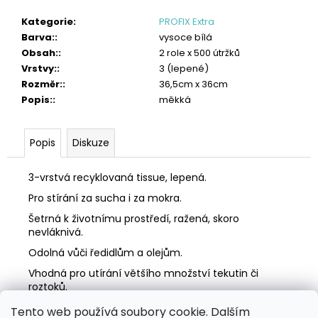
č
u
Kategorie
:
PROFIX Extra
j
Barva:
:
vysoce bílá
e
Obsah:
:
2 role x 500 útržků
m
Vrstvy:
:
3 (lepené)
e
Rozměr:
:
36,5cm x 36cm
Popis:
:
měkká
TORK
VLHČENÉ
UTĚRKY
Popis
Diskuze
NA
RUCE
HANDY
3-vrstvá recyklovaná tissue, lepená.
BUCKET
Pro stírání za sucha i za mokra.
2
315
Šetrná k životnímu prostředí, ražená, skoro
Kč
nevláknivá.
Odolná vůči ředidlům a olejům.
Vhodná pro utírání většího množství tekutin či
roztoků.
Tento web používá soubory cookie. Dalším