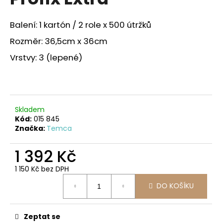
je
a
0,0
z
j
Balení: 1 kartón / 2 role x 500 útržků
5
í
hvězdiček.
Rozměr: 36,5cm x 36cm
t
Vrstvy: 3 (lepené)
?
Skladem
HLEDAT
Kód:
015 845
Značka:
Temca
1 392 Kč
D
o
1 150 Kč bez DPH
Měrná
p
DO KOŠÍKU
cena:
o
r
u
Zeptat se