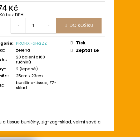
374 Kč
6 Kč bez DPH
ná
DO KOŠÍKU
:
Tisk
gorie
:
PROFIX FaHa ZZ
a:
:
zelená
Zeptat se
20 balení x 160
ah:
:
ručníků
vy:
:
2 (lepené)
ěr:
:
25cm x 23cm
buničina-tissue, ZZ-
s:
:
sklad
 a tissue buničiny, zig-zag-sklad, velmi savé a