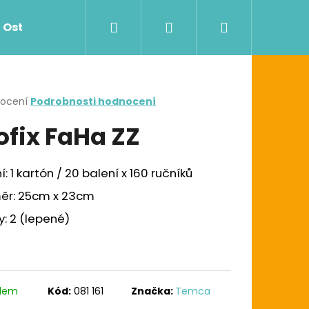
Hledat
Přihlášení
Nákupní
Ostatní
Zdravotnictví
Dávkovače
košík
rné
nocení
Podrobnosti hodnocení
cení
ofix FaHa ZZ
ktu
í: 1 kartón / 20 balení x 160 ručníků
ček.
ěr: 25cm x 23cm
y: 2 (lepené)
Následující
G UTĚRKA W1/W2/W3
adem
Kód:
081 161
Značka:
Temca