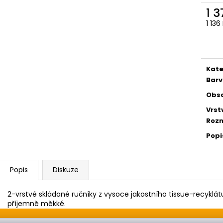
1 
1 13
Měr
cena
Kate
Barv
Obs
Vrst
Rozm
Popi
Popis
Diskuze
2-vrstvé skládané ručníky z vysoce jakostního tissue-recyklátu
příjemně měkké.