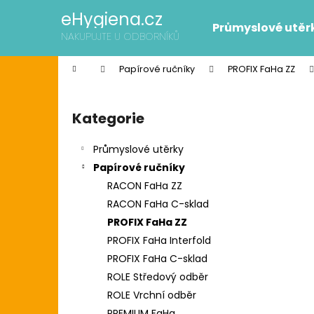
K
Přejít
eHygiena.cz
na
o
Průmyslové utěr
obsah
Zpět
Zpět
NAKUPUJTE U ODBORNÍKŮ
š
do
do
í
Domů
Papírové ručníky
PROFIX FaHa ZZ
k
obchodu
obchodu
P
o
Kategorie
Přeskočit
s
kategorie
t
Průmyslové utěrky
r
Papírové ručníky
a
RACON FaHa ZZ
n
RACON FaHa C-sklad
n
PROFIX FaHa ZZ
í
SCOTT SLIMROLL PAPÍROVÉ RUČNÍKY
PROFIX FaHa Interfold
p
2 595 Kč
PROFIX FaHa C-sklad
Původně:
2 626 Kč
a
ROLE Středový odběr
n
ROLE Vrchní odběr
e
PREMIUM FaHa