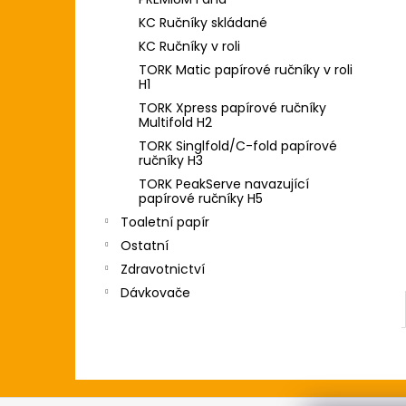
l
KC Ručníky skládané
KC Ručníky v roli
TORK Matic papírové ručníky v roli
H1
TORK Xpress papírové ručníky
Multifold H2
TORK Singlfold/C-fold papírové
ručníky H3
TORK PeakServe navazující
papírové ručníky H5
Toaletní papír
Ostatní
Zdravotnictví
Dávkovače