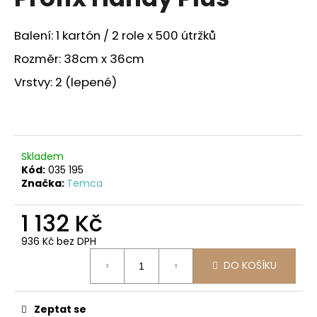
je
a
0,0
z
j
Balení: 1 kartón / 2 role x 500 útržků
5
í
hvězdiček.
Rozměr: 38cm x 36cm
t
Vrstvy: 2 (lepené)
?
Skladem
HLEDAT
Kód:
035 195
Značka:
Temca
1 132 Kč
D
o
936 Kč bez DPH
Měrná
p
DO KOŠÍKU
cena:
o
r
u
Zeptat se