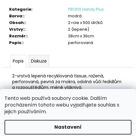
č
u
Kategorie
:
PROFIX Handy Plus
j
Barva:
:
modrá
e
Obsah:
:
2 role x 500 útržků
m
Vrstvy:
:
2 (lepené)
e
Rozměr:
:
38cm x 36cm
Popis:
:
perforovaná
TORK
PRŮMYSLOVÁ
ČISTICÍ
Popis
Diskuze
UTĚRKA
W1/W2/W3
HEAVY-
2-vrstvá lepená recyklovaná tissue, ražená,
DUTY
perforovaná, pevná za mokra, odolná vůči ředidlům
1
a rozpouštědlům, méně vláknivá.
310
Kč
Tento web používá soubory cookie. Dalším
Z
procházením tohoto webu vyjadřujete souhlas s
á
Zboží.cz
Heureka.cz
MANSFELD AG, s.r.o.
Pesticidy.cz
jejich používáním.
p
a
Nastavení
Vytvořil Shoptet
t