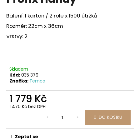
je
a
0,0
z
j
Balení: 1 karton / 2 role x 1500 útržků
5
í
hvězdiček.
Rozměr: 22cm x 36cm
t
Vrstvy: 2
?
Skladem
HLEDAT
Kód:
035 379
Značka:
Temca
1 779 Kč
D
o
1 470 Kč bez DPH
Měrná
p
DO KOŠÍKU
cena:
o
r
u
Zeptat se