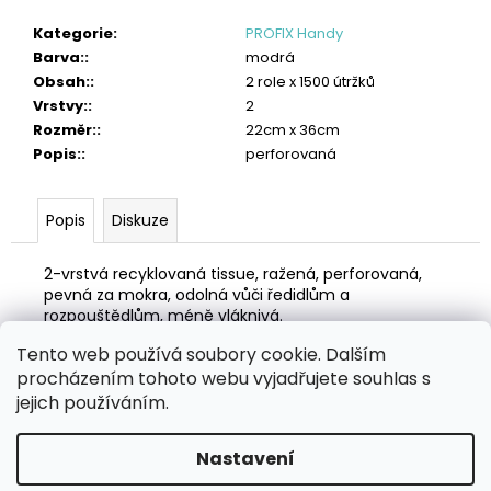
č
u
Kategorie
:
PROFIX Handy
j
Barva:
:
modrá
e
Obsah:
:
2 role x 1500 útržků
m
Vrstvy:
:
2
e
Rozměr:
:
22cm x 36cm
Popis:
:
perforovaná
TORK
PRŮMYSLOVÁ
ČISTICÍ
Popis
Diskuze
UTĚRKA
HANDY
BOX
2-vrstvá recyklovaná tissue, ražená, perforovaná,
1
pevná za mokra, odolná vůči ředidlům a
382
rozpouštědlům, méně vláknivá.
Kč
Tento web používá soubory cookie. Dalším
Z
procházením tohoto webu vyjadřujete souhlas s
á
Zboží.cz
Heureka.cz
MANSFELD AG, s.r.o.
Pesticidy.cz
jejich používáním.
p
a
Nastavení
Vytvořil Shoptet
t