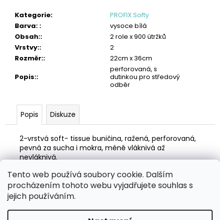
č
u
Kategorie
:
PROFIX Softy
j
Barva:
:
vysoce bílá
e
Obsah:
:
2 role x 900 útržků
m
Vrstvy:
:
2
e
Rozměr:
:
22cm x 36cm
perforovaná, s
TORK
Popis:
:
dutinkou pro středový
VLHČENÉ
odběr
UTĚRKY
NA
RUCE
Popis
Diskuze
HANDY
BUCKET
2
2-vrstvá soft- tissue buničina, ražená, perforovaná,
315
pevná za sucha i mokra, méně vláknivá až
Kč
nevláknivá.
Tento web používá soubory cookie. Dalším
Z
procházením tohoto webu vyjadřujete souhlas s
á
Zboží.cz
Heureka.cz
MANSFELD AG, s.r.o.
Pesticidy.cz
jejich používáním.
p