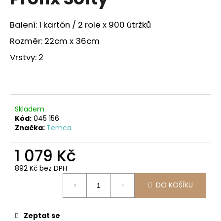
je
a
0,0
z
j
Balení: 1 kartón / 2 role x 900 útržků
5
í
hvězdiček.
Rozměr: 22cm x 36cm
t
Vrstvy: 2
?
Skladem
HLEDAT
Kód:
045 156
Značka:
Temca
1 079 Kč
D
o
892 Kč bez DPH
Měrná
p
DO KOŠÍKU
cena:
o
r
u
Zeptat se