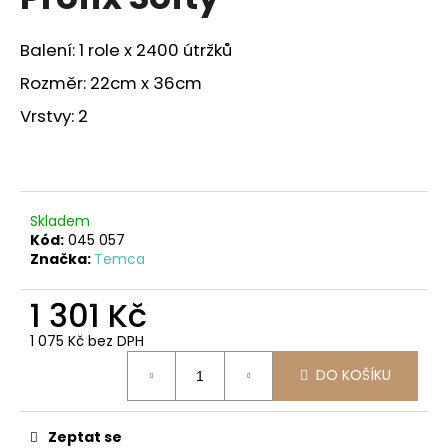
je
a
0,0
z
j
Balení: 1 role x 2400 útržků
5
í
hvězdiček.
Rozměr: 22cm x 36cm
t
Vrstvy: 2
?
Skladem
HLEDAT
Kód:
045 057
Značka:
Temca
1 301 Kč
D
o
1 075 Kč bez DPH
Měrná
p
DO KOŠÍKU
cena:
o
r
u
Zeptat se