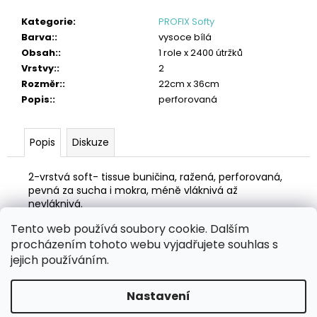
č
u
Kategorie
:
PROFIX Softy
j
Barva:
:
vysoce bílá
e
Obsah:
:
1 role x 2400 útržků
m
Vrstvy:
:
2
e
Rozměr:
:
22cm x 36cm
Popis:
:
perforovaná
TORK
VLHČENÉ
UTĚRKY
Popis
Diskuze
NA
POVRCHY
HANDY
2-vrstvá soft- tissue buničina, ražená, perforovaná,
BUCKET
pevná za sucha i mokra, méně vláknivá až
2
nevláknivá.
315
Kč
Tento web používá soubory cookie. Dalším
Z
procházením tohoto webu vyjadřujete souhlas s
á
Zboží.cz
Heureka.cz
MANSFELD AG, s.r.o.
Pesticidy.cz
jejich používáním.
p
a
Nastavení
Vytvořil Shoptet
t