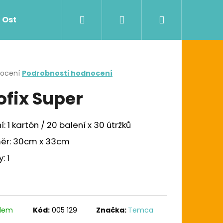
Hledat
Přihlášení
Nákupní
Ostatní
Zdravotnictví
Dávkovače
košík
rné
nocení
Podrobnosti hodnocení
cení
ofix Super
ktu
í: 1 kartón / 20 balení x 30 útržků
ček.
ěr: 30cm x 33cm
: 1
Následující
G UTĚRKA W1/W2/W3
adem
Kód:
005 129
Značka:
Temca