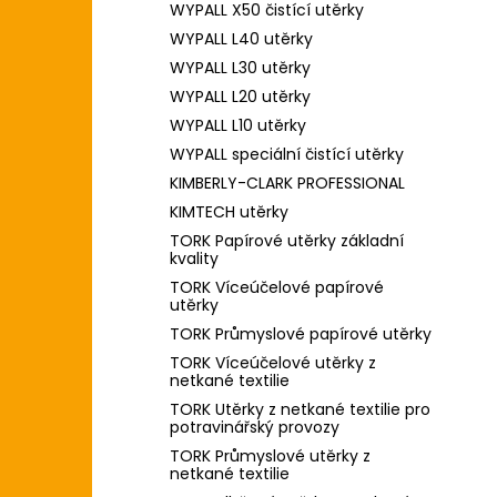
WYPALL X50 čistící utěrky
WYPALL L40 utěrky
WYPALL L30 utěrky
WYPALL L20 utěrky
WYPALL L10 utěrky
WYPALL speciální čistící utěrky
KIMBERLY-CLARK PROFESSIONAL
KIMTECH utěrky
TORK Papírové utěrky základní
kvality
TORK Víceúčelové papírové
utěrky
TORK Průmyslové papírové utěrky
TORK Víceúčelové utěrky z
netkané textilie
TORK Utěrky z netkané textilie pro
potravinářský provozy
TORK Průmyslové utěrky z
netkané textilie