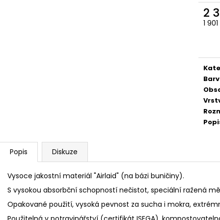
2 
1 90
Měr
cena
Kate
Barv
Obs
Vrst
Rozm
Popi
Popis
Diskuze
Vysoce jakostní materiál "Airlaid" (na bázi buničiny).
S vysokou absorbční schopností nečistot, speciální ražená mě
Opakované použití, vysoká pevnost za sucha i mokra, extrém
Použitelná v potravinářství (certifikát ISEGA), kompostovatelná