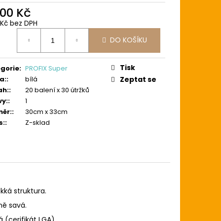
300 Kč
1 Kč bez DPH
ná
DO KOŠÍKU
:
Tisk
gorie
:
PROFIX Super
a:
:
bílá
Zeptat se
ah:
:
20 balení x 30 útržků
vy:
:
1
ěr:
:
30cm x 33cm
s:
:
Z-sklad
kká struktura.
ně savá.
 (cerifikát LGA).