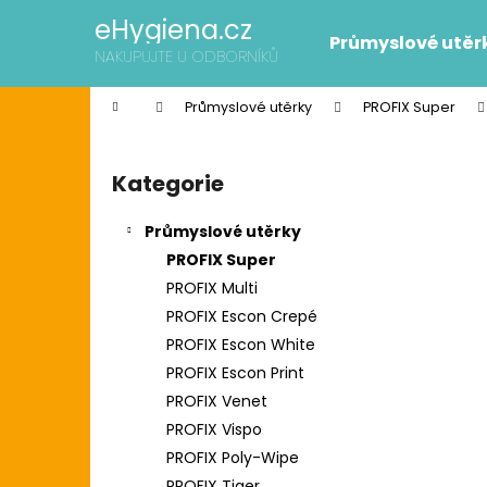
K
Přejít
eHygiena.cz
na
o
Průmyslové utěr
obsah
Zpět
Zpět
NAKUPUJTE U ODBORNÍKŮ
š
do
do
í
Domů
Průmyslové utěrky
PROFIX Super
k
obchodu
obchodu
P
o
Kategorie
Přeskočit
s
kategorie
t
Průmyslové utěrky
r
PROFIX Super
a
PROFIX Multi
n
PROFIX Escon Crepé
n
PROFIX Escon White
í
SCOTT SLIMROLL PAPÍROVÉ RUČNÍKY
PROFIX Escon Print
p
2 595 Kč
PROFIX Venet
Původně:
2 626 Kč
a
PROFIX Vispo
n
PROFIX Poly-Wipe
e
PROFIX Tiger