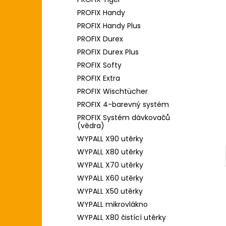
l
PROFIX Handy
PROFIX Handy Plus
PROFIX Durex
PROFIX Durex Plus
PROFIX Softy
PROFIX Extra
PROFIX Wischtücher
PROFIX 4-barevný systém
PROFIX Systém dávkovačů
(vědra)
WYPALL X90 utěrky
WYPALL X80 utěrky
WYPALL X70 utěrky
WYPALL X60 utěrky
WYPALL X50 utěrky
WYPALL mikrovlákno
WYPALL X80 čistící utěrky