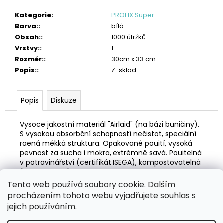
č
u
Kategorie
:
PROFIX Super
j
Barva:
:
bílá
e
Obsah:
:
1000 útržků
m
Vrstvy:
:
1
e
Rozměr:
:
30cm x 33 cm
Popis:
:
Z-sklad
TORK
PRŮMYSLOVÁ
ČISTICÍ
Popis
Diskuze
UTĚRKA
HANDY
BOX
Vysoce jakostní materiál "Airlaid" (na bázi buničiny).
1
S vysokou absorbční schopností nečistot, speciální
382
raená měkká struktura. Opakované pouití, vysoká
Kč
pevnost za sucha i mokra, extrémně savá. Pouitelná
v potravinářství (certifikát ISEGA), kompostovatelná
(cerifikát LGA).
Tento web používá soubory cookie. Dalším
Z
procházením tohoto webu vyjadřujete souhlas s
á
Zboží.cz
Heureka.cz
MANSFELD AG, s.r.o.
Pesticidy.cz
jejich používáním.
p