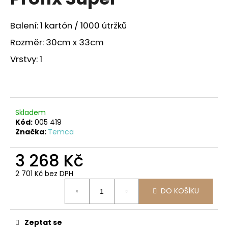
je
a
4,0
z
j
Balení: 1 kartón / 1000 útržků
5
í
hvězdiček.
Rozměr: 30cm x 33cm
t
Vrstvy: 1
?
Skladem
HLEDAT
Kód:
005 419
Značka:
Temca
3 268 Kč
D
o
2 701 Kč bez DPH
Měrná
p
DO KOŠÍKU
cena:
o
r
u
Zeptat se