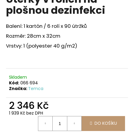
je
a
plošnou dezinfekci
0,0
z
j
5
í
hvězdiček.
Balení: 1 kartón / 6 rolí x 90 útržků
t
Rozměr: 28cm x 32cm
?
Vrstvy: 1 (polyester 40 g/m2)
HLEDAT
Skladem
Kód:
066 694
Značka:
Temca
D
o
2 346 Kč
p
1 939 Kč bez DPH
o
Měrná
r
DO KOŠÍKU
cena:
u