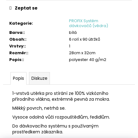
č
u
Zeptat se
j
e
PROFIX Systém
Kategorie
:
dávkovačů (vědra)
m
Barva:
:
bílá
e
Obsah:
:
6 rolí x 90 útržků
Vrstvy:
:
1
TORK
PRŮMYSLOVÁ
Rozměr:
:
28cm x 32cm
ČISTICÍ
Popis:
:
polyester 40 g/m2
UTĚRKA
W4
LOW-
LINT
Popis
Diskuze
4
242
1-vrstvá utěrka pro stírání ze 100% vizkózního
Kč
přírodního vlákna, extrémně pevná za mokra.
Měkký povrch, netrhá se.
Vysoce odolná vůči rozpouštědlům, ředidlům.
Do dávkovacího systému s používaným
prostředkem zákazníka.