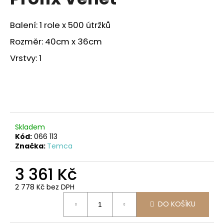
je
a
0,0
z
j
Balení: 1 role x 500 útržků
5
í
hvězdiček.
Rozměr: 40cm x 36cm
t
Vrstvy: 1
?
HLEDAT
Skladem
Kód:
066 113
Značka:
Temca
D
3 361 Kč
o
p
2 778 Kč bez DPH
o
Měrná
r
DO KOŠÍKU
cena:
u