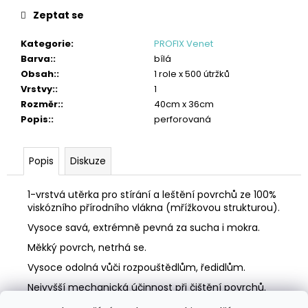
č
u
Zeptat se
j
Kategorie
:
PROFIX Venet
e
Barva:
:
bílá
m
Obsah:
:
1 role x 500 útržků
e
Vrstvy:
:
1
TORK
Rozměr:
:
40cm x 36cm
PRŮMYSLOVÁ
Popis:
:
perforovaná
ČISTICÍ
UTĚRKA
W4
Popis
Diskuze
HEAVY-
DUTY
4
1-vrstvá utěrka pro stírání a leštění povrchů ze 100%
275
viskózního přírodního vlákna (mřížkovou strukturou).
Kč
Vysoce savá, extrémně pevná za sucha i mokra.
Měkký povrch, netrhá se.
Vysoce odolná vůči rozpouštědlům, ředidlům.
Nejvyšší mechanická účinnost při čištění povrchů.